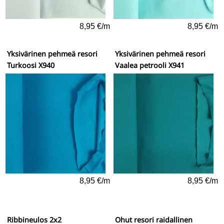
8,95 €/m
8,95 €/m
Yksivärinen pehmeä resori
Yksivärinen pehmeä resori
Turkoosi X940
Vaalea petrooli X941
8,95 €/m
8,95 €/m
Ribbineulos 2x2
Ohut resori raidallinen