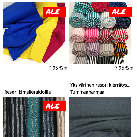
7,95 €/m
7,95 €/m
Yksivärinen resori kierrätysmateriaaleista
Resori kimalleraidoilla
Tummanharmaa