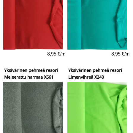
8,95 €/m
8,95 €/m
Yksivärinen pehmeä resori
Yksivärinen pehmeä resori
Meleerattu harmaa X661
Limenvihreä X240