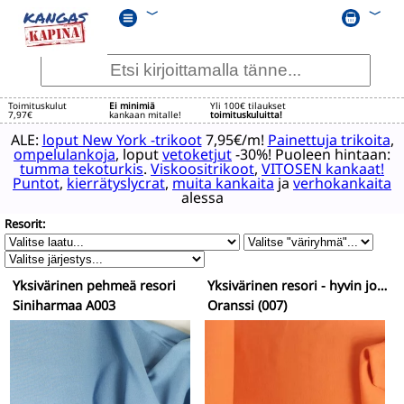
﹀
﹀
Toimituskulut
Ei minimiä
Yli 100€ tilaukset
7,97€
kankaan mitalle!
toimituskuluitta!
ALE:
loput New York -trikoot
7,95€/m!
Painettuja trikoita
,
ompelulankoja
, loput
vetoketjut
-30%! Puoleen hintaan:
tumma tekoturkis
.
Viskoositrikoot
,
VITOSEN kankaat!
Puntot
,
kierrätyslycrat
,
muita kankaita
ja
verhokankaita
alessa
Resorit:
Yksivärinen pehmeä resori
Yksivärinen resori - hyvin joustava
Siniharmaa A003
Oranssi (007)