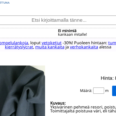
ITTUNA:
Ei minimiä
kankaan mitalle!
ompelulankoja
, loput
vetoketjut
-30%! Puoleen hintaan:
tum
kierrätyslycrat
,
muita kankaita
ja
verhokankaita
alessa
Hinta:
Määrä:
m
Kuvaus:
Yksivärinen pehmeä resori, pois
Toimittajalta poistuva väri, eli t