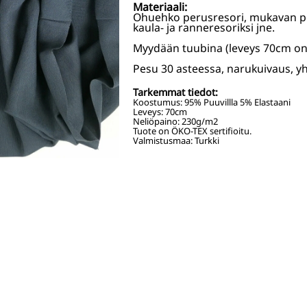
Materiaali:
Ohuehko perusresori, mukavan p
kaula- ja ranneresoriksi jne.
Myydään tuubina (leveys 70cm on
Pesu 30 asteessa, narukuivaus, yhd
Tarkemmat tiedot:
Koostumus:
95% Puuvillla 5% Elastaani
Leveys:
70
cm
Neliöpaino:
230
g/m2
Tuote on ÖKO-TEX sertifioitu.
Valmistusmaa: Turkki