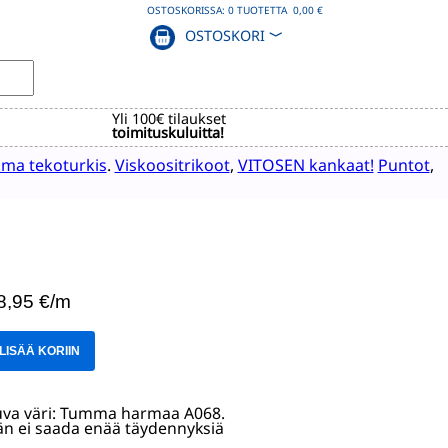
OSTOSKORISSA:
0
TUOTETTA
0,00 €
OSTOSKORI
﹀
Yli 100€ tilaukset
toimituskuluitta!
ma tekoturkis
.
Viskoositrikoot
,
VITOSEN kankaat!
Puntot
,
 8,95 €/m
LISÄÄ KORIIN
tuva väri: Tumma harmaa A068.
ähän ei saada enää täydennyksiä