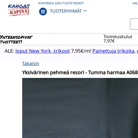
NYKYINEN SIVU:
TUOTETIEDOT
VAL
TUOTERYHMÄT
﹀
Yhteensopivat
Toimituskulut
tuotteet!
7,97€
ALE:
loput New York -trikoot
7,95€/m!
Painettuja trikoita
,
Takaisin
Yksivärinen pehmeä resori - Tumma harmaa A068