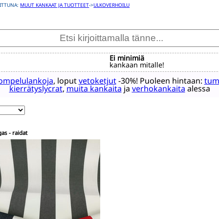
ITTUNA:
MUUT KANKAAT JA TUOTTEET
->
ULKOVERHOILU
Ei minimiä
kankaan mitalle!
ompelulankoja
, loput
vetoketjut
-30%! Puoleen hintaan:
tum
kierrätyslycrat
,
muita kankaita
ja
verhokankaita
alessa
as - raidat