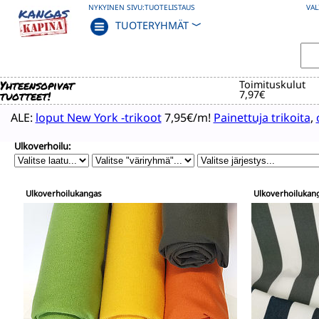
NYKYINEN SIVU:
TUOTELISTAUS
VAL
TUOTERYHMÄT
﹀
Yhteensopivat
Toimituskulut
tuotteet!
7,97€
ALE:
loput New York -trikoot
7,95€/m!
Painettuja trikoita
,
Ulkoverhoilu:
Ulkoverhoilukangas
Ulkoverhoilukang