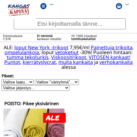
﹀
﹀
Toimituskulut
Ei minimiä
Yli 100€ tilaukset
7,97€
kankaan mitalle!
toimituskuluitta!
ALE:
loput New York -trikoot
7,95€/m!
Painettuja trikoita
,
ompelulankoja
, loput
vetoketjut
-30%! Puoleen hintaan:
tumma tekoturkis
.
Viskoositrikoot
,
VITOSEN kankaat!
Puntot
,
kierrätyslycrat
,
muita kankaita
ja
verhokankaita
alessa
Pikeet:
POISTO: Pikee yksivärinen