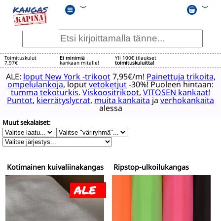
﹀
﹀
Toimituskulut
Ei minimiä
Yli 100€ tilaukset
7,97€
kankaan mitalle!
toimituskuluitta!
ALE:
loput New York -trikoot
7,95€/m!
Painettuja trikoita
,
ompelulankoja
, loput
vetoketjut
-30%! Puoleen hintaan:
tumma tekoturkis
.
Viskoositrikoot
,
VITOSEN kankaat!
Puntot
,
kierrätyslycrat
,
muita kankaita
ja
verhokankaita
alessa
Muut sekalaiset:
Kotimainen kuivaliinakangas
Ripstop-ulkoilukangas