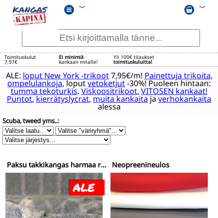
﹀
﹀
Toimituskulut
Ei minimiä
Yli 100€ tilaukset
7,97€
kankaan mitalle!
toimituskuluitta!
ALE:
loput New York -trikoot
7,95€/m!
Painettuja trikoita
,
ompelulankoja
, loput
vetoketjut
-30%! Puoleen hintaan:
tumma tekoturkis
.
Viskoositrikoot
,
VITOSEN kankaat!
Puntot
,
kierrätyslycrat
,
muita kankaita
ja
verhokankaita
alessa
Scuba, tweed yms..:
Paksu takkikangas harmaa ruutukuvio
Neopreenineulos