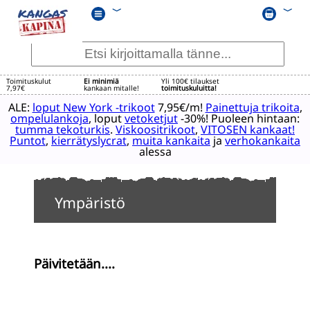
﹀
﹀
Toimituskulut
Ei minimiä
Yli 100€ tilaukset
7,97€
kankaan mitalle!
toimituskuluitta!
ALE:
loput New York -trikoot
7,95€/m!
Painettuja trikoita
,
ompelulankoja
, loput
vetoketjut
-30%! Puoleen hintaan:
tumma tekoturkis
.
Viskoositrikoot
,
VITOSEN kankaat!
Puntot
,
kierrätyslycrat
,
muita kankaita
ja
verhokankaita
alessa
Ympäristö
Päivitetään....