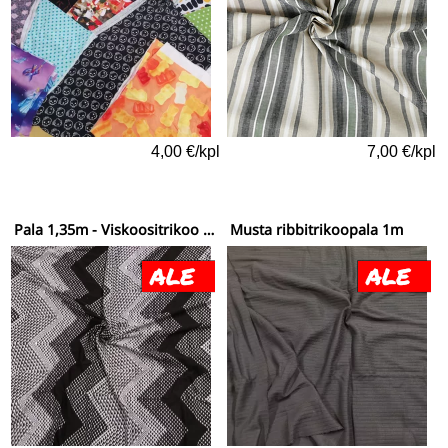
4,00 €/kpl
7,00 €/kpl
Pala 1,35m - Viskoositrikoo kuviosaharaita
Musta ribbitrikoopala 1m