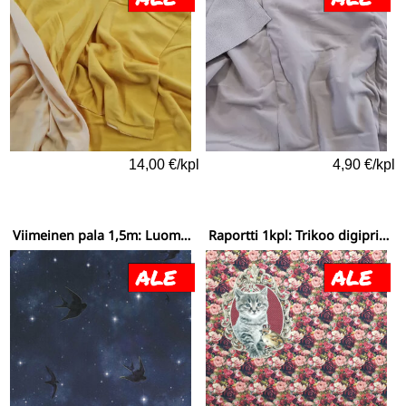
14,00 €/kpl
4,90 €/kpl
Viimeinen pala 1,5m: Luomutrikoo (digiprint) Yötaivas
Raportti 1kpl: Trikoo digiprint (raportti) ruusukisut