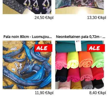
24,50 €/kpl
13,30 €/kpl
Pala noin 80cm - Luomujoustocollege (digiprint) Lohikäärmeen luola värikäs
Neonkeltainen pala 0,72m - Softshell yksivärinen
11,90 €/kpl
8,40 €/kpl