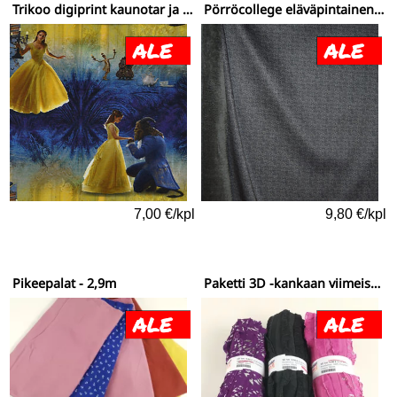
Trikoo digiprint kaunotar ja hirviö - loppupala 0,58m
Pörröcollege eläväpintainen tumma harmaa - viimeinen pala 1,2m
7,00 €/kpl
9,80 €/kpl
Pikeepalat - 2,9m
Paketti 3D -kankaan viimeiset rullat