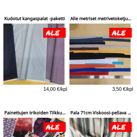
Kudotut kangaspalat -paketti
Alle metriset metrivetoketjun palat
14,00 €/kpl
3,50 €/kpl
Painettujen trikoiden TilkkuSÄKKI - 2
Pala 71cm Viskoosi-pellava symmetriset raidat