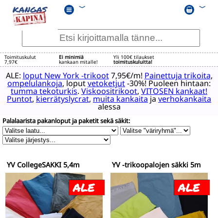
﹀
﹀
Toimituskulut
Ei minimiä
Yli 100€ tilaukset
7,97€
kankaan mitalle!
toimituskuluitta!
ALE:
loput New York -trikoot
7,95€/m!
Painettuja trikoita
,
ompelulankoja
, loput
vetoketjut
-30%! Puoleen hintaan:
tumma tekoturkis
.
Viskoositrikoot
,
VITOSEN kankaat!
Puntot
,
kierrätyslycrat
,
muita kankaita
ja
verhokankaita
alessa
Palalaarista pakanloput ja paketit sekä säkit:
YV CollegeSÄKKI 5,4m
YV -trikoopalojen säkki 5m