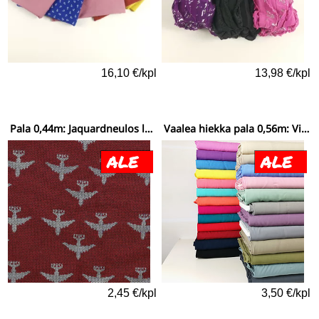
16,10 €/kpl
13,98 €/kpl
Pala 0,44m: Jaquardneulos lentokoneet
Vaalea hiekka pala 0,56m: Viskoosi yksivärinen ohut
2,45 €/kpl
3,50 €/kpl