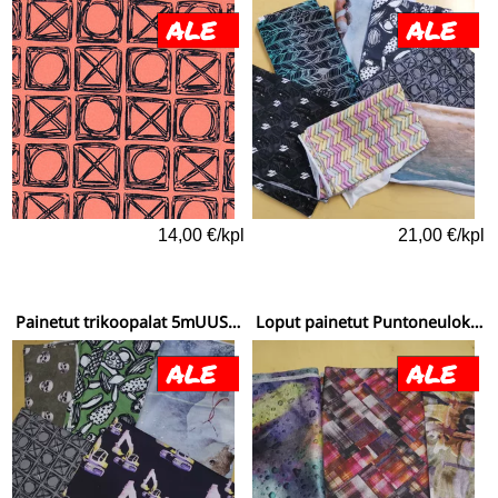
14,00 €/kpl
21,00 €/kpl
Painetut trikoopalat 5mUUSI SÄKKI - 36
Loput painetut Puntoneuloksen palat