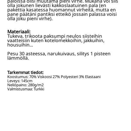
paloissa olisi muutama pieni virhe. Mukana voi siis
olla jokunen lievästi kakkoslaatuinen pala (en
pakettia kasatessa huomannut virheitä, mutta en
pane päätäni pantiksi etteikö jossain palassa voisi
olla joku pieni virhe).
Materiaali:
Tukeva, trikoota paksumpi neulos siisteihin
vaatteisiin kuten kotelomekkoihin, jakkuihin,
housuihin...
Pesu 30 asteessa, narukuivaus, silitys 1 pisteen
lämmöllä.
Tarkemmat tiedot:
Koostumus:
70% Viskoosi 27% Polyesteri 3% Elastaani
Leveys:
145
cm
Neliöpaino:
280
g/m2
Valmistusmaa: Turkki