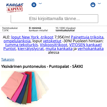
﹀
﹀
Toimituskulut
Ei minimiä
Yli 100€ tilaukset
7,97€
kankaan mitalle!
toimituskuluitta!
ALE:
loput New York -trikoot
7,95€/m!
Painettuja trikoita
,
ompelulankoja
, loput
vetoketjut
-30%! Puoleen hintaan:
tumma tekoturkis
.
Viskoositrikoot
,
VITOSEN kankaat!
Puntot
,
kierrätyslycrat
,
muita kankaita
ja
verhokankaita
alessa
Takaisin
Yksivärinen puntoneulos - Puntopalat - SÄKKI