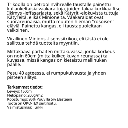
Trikoolla on petroolinvihreälle taustalle painettu
kullankeltaisia vaakaraitoja, joiden takaa kurkkaa Itse
Ilkimys -leffasarjasta, sekä Kätyrit -elokuvista tuttuja
Kätyreitä, elikäs Minioneita. Vaakaraidat ovat
suorareunaisia, mutta muuten hieman "rosoisen"
eläviä. Painettu kangas, eli taustapuoleltaan
valkoinen.
Virallinen Minions -lisenssitrikoo, eli tästä ei ole
sallittua tehdä tuotteita myyntiin.
Mittakaava parhaiten mittakuvassa, jonka korkeus
on noin 60cm (mitta kulkee kuvan reunassa) tai
kuvassa, missä kangas on kietaistu mallinuken
päälle.
Pesu 40 asteessa, ei rumpukuivausta ja yhden
pisteen silitys.
Tarkemmat tiedot:
Leveys:
150
cm
Neliöpaino:
200
g/m2
Koostumus:
95% Puuvilla 5% Elastaani
Tuote on ÖKO-TEX sertifioitu.
Valmistusmaa: Turkki