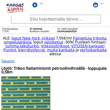
﹀
﹀
Toimituskulut
Ei minimiä
Yli 100€ tilaukset
7,97€
kankaan mitalle!
toimituskuluitta!
ALE:
loput New York -trikoot
7,95€/m!
Painettuja trikoita
,
ompelulankoja
, loput
vetoketjut
-30%! Puoleen hintaan:
tumma tekoturkis
.
Viskoositrikoot
,
VITOSEN kankaat!
Puntot
,
kierrätyslycrat
,
muita kankaita
ja
verhokankaita
alessa
Takaisin
Löytö: Trikoo Raitaminionit petroolinvihreällä - loppupala
0,58m