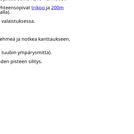
 yhteensopivat
trikoo
ja
200m
lla).
 valaistuksessa.
ehmeä ja notkea kanttaukseen,
 tuubin ympärysmitta).
en pisteen silitys.