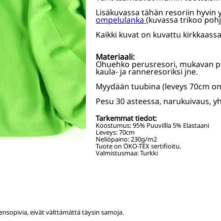
Lisäkuvassa tähän resoriin hyvin
ompelulanka
(kuvassa trikoo pohja
Kaikki kuvat on kuvattu kirkkaassa
Materiaali:
Ohuehko perusresori, mukavan p
kaula- ja ranneresoriksi jne.
Myydään tuubina (leveys 70cm on
Pesu 30 asteessa, narukuivaus, yhd
Tarkemmat tiedot:
Koostumus:
95% Puuvillla 5% Elastaani
Leveys:
70
cm
Neliöpaino:
230
g/m2
Tuote on ÖKO-TEX sertifioitu.
Valmistusmaa: Turkki
nsopivia, eivät välttämättä täysin samoja.