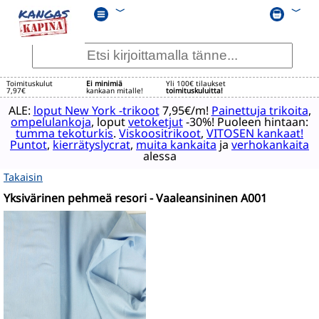
﹀
﹀
Toimituskulut
Ei minimiä
Yli 100€ tilaukset
7,97€
kankaan mitalle!
toimituskuluitta!
ALE:
loput New York -trikoot
7,95€/m!
Painettuja trikoita
,
ompelulankoja
, loput
vetoketjut
-30%! Puoleen hintaan:
tumma tekoturkis
.
Viskoositrikoot
,
VITOSEN kankaat!
Puntot
,
kierrätyslycrat
,
muita kankaita
ja
verhokankaita
alessa
Takaisin
Yksivärinen pehmeä resori - Vaaleansininen A001