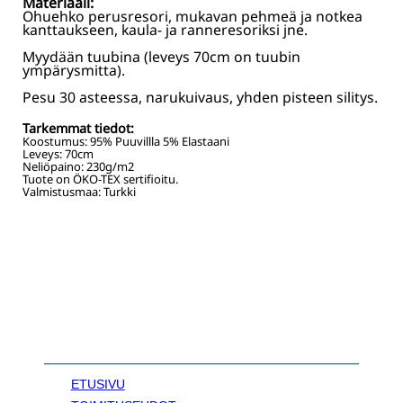
Materiaali:
Ohuehko perusresori, mukavan pehmeä ja notkea
kanttaukseen, kaula- ja ranneresoriksi jne.
Myydään tuubina (leveys 70cm on tuubin
ympärysmitta).
Pesu 30 asteessa, narukuivaus, yhden pisteen silitys.
Tarkemmat tiedot:
Koostumus:
95% Puuvillla 5% Elastaani
Leveys:
70
cm
Neliöpaino:
230
g/m2
Tuote on ÖKO-TEX sertifioitu.
Valmistusmaa: Turkki
ETUSIVU