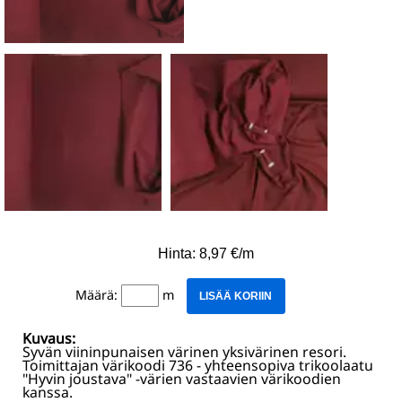
Hinta: 8,97 €/m
Määrä:
m
LISÄÄ KORIIN
Kuvaus:
Syvän viininpunaisen värinen yksivärinen resori.
Toimittajan värikoodi 736 - yhteensopiva trikoolaatu
"Hyvin joustava" -värien vastaavien värikoodien
kanssa.