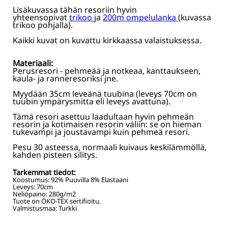
Lisäkuvassa tähän resoriin hyvin
yhteensopivat
trikoo
ja
200m ompelulanka
(kuvassa
trikoo pohjalla).
Kaikki kuvat on kuvattu kirkkaassa valaistuksessa.
Materiaali:
Perusresori - pehmeää ja notkeaa, kanttaukseen,
kaula- ja ranneresoriksi jne.
Myydään 35cm leveänä tuubina (leveys 70cm on
tuubin ympärysmitta eli leveys avattuna).
Tämä resori asettuu laadultaan hyvin pehmeän
resorin ja kotimaisen resorin väliin: se on hieman
tukevampi ja joustavampi kuin pehmeä resori.
Pesu 30 asteessa, normaali kuivaus keskilämmöllä,
kahden pisteen silitys.
Tarkemmat tiedot:
Koostumus:
92% Puuvilla 8% Elastaani
Leveys:
70
cm
Neliöpaino:
280
g/m2
Tuote on ÖKO-TEX sertifioitu.
Valmistusmaa: Turkki