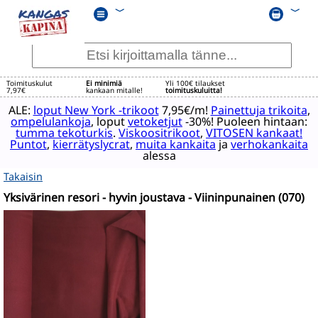
﹀
﹀
Toimituskulut
Ei minimiä
Yli 100€ tilaukset
7,97€
kankaan mitalle!
toimituskuluitta!
ALE:
loput New York -trikoot
7,95€/m!
Painettuja trikoita
,
ompelulankoja
, loput
vetoketjut
-30%! Puoleen hintaan:
tumma tekoturkis
.
Viskoositrikoot
,
VITOSEN kankaat!
Puntot
,
kierrätyslycrat
,
muita kankaita
ja
verhokankaita
alessa
Takaisin
Yksivärinen resori - hyvin joustava - Viininpunainen (070)