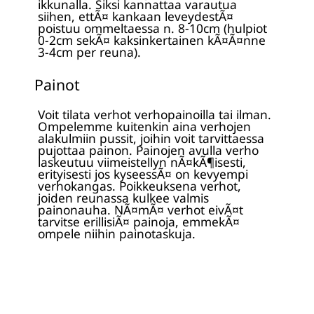
ikkunalla. Siksi kannattaa varautua
siihen, ettÃ¤ kankaan leveydestÃ¤
poistuu ommeltaessa n. 8-10cm (hulpiot
0-2cm sekÃ¤ kaksinkertainen kÃ¤Ã¤nne
3-4cm per reuna).
Painot
Voit tilata verhot verhopainoilla tai ilman.
Ompelemme kuitenkin aina verhojen
alakulmiin pussit, joihin voit tarvittaessa
pujottaa painon. Painojen avulla verho
laskeutuu viimeistellyn nÃ¤kÃ¶isesti,
erityisesti jos kyseessÃ¤ on kevyempi
verhokangas. Poikkeuksena verhot,
joiden reunassa kulkee valmis
painonauha. NÃ¤mÃ¤ verhot eivÃ¤t
tarvitse erillisiÃ¤ painoja, emmekÃ¤
ompele niihin painotaskuja.