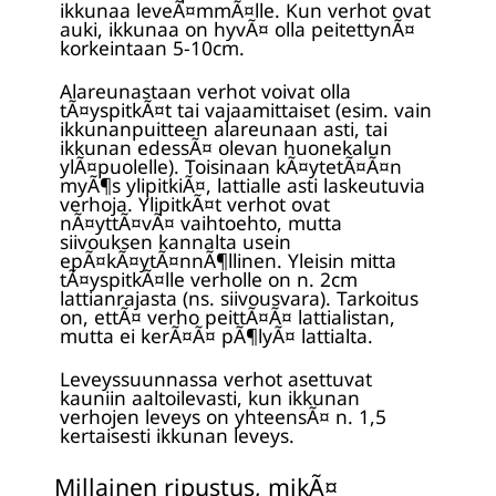
ikkunaa leveÃ¤mmÃ¤lle. Kun verhot ovat
auki, ikkunaa on hyvÃ¤ olla peitettynÃ¤
korkeintaan 5-10cm.
Alareunastaan verhot voivat olla
tÃ¤yspitkÃ¤t tai vajaamittaiset (esim. vain
ikkunanpuitteen alareunaan asti, tai
ikkunan edessÃ¤ olevan huonekalun
ylÃ¤puolelle). Toisinaan kÃ¤ytetÃ¤Ã¤n
myÃ¶s ylipitkiÃ¤, lattialle asti laskeutuvia
verhoja. YlipitkÃ¤t verhot ovat
nÃ¤yttÃ¤vÃ¤ vaihtoehto, mutta
siivouksen kannalta usein
epÃ¤kÃ¤ytÃ¤nnÃ¶llinen. Yleisin mitta
tÃ¤yspitkÃ¤lle verholle on n. 2cm
lattianrajasta (ns. siivousvara). Tarkoitus
on, ettÃ¤ verho peittÃ¤Ã¤ lattialistan,
mutta ei kerÃ¤Ã¤ pÃ¶lyÃ¤ lattialta.
Leveyssuunnassa verhot asettuvat
kauniin aaltoilevasti, kun ikkunan
verhojen leveys on yhteensÃ¤ n. 1,5
kertaisesti ikkunan leveys.
Millainen ripustus, mikÃ¤