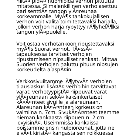
niitÃ¤ pidÃ¤ huomioida verhon pituutta
mitatessa. Siimalenkillinen verho asettuu
pari senttiÃ¤ tangon ylÃ¤reunaa
korkeammalle. MyÃ¶s tankokujallisen
verhon voit valita toimitettavaksi harjalla,
jolloin verhon harja rypyttyy rÃ¶yhelÃ¶ksi
tangon ylÃ¤puolelle.
Voit ostaa verhotankoon ripustettavaksi
myÃ¶s Suorat verhot. TÃ¤ssÃ¤
tapauksessa tarvitset verhojen
ripustamiseen nipsulliset renkaat. Mittaa
Suorien verhojen haluttu pituus nipsujen
korkeudelta alaspÃ¤in.
Verkkosivuiltamme lÃ¶ytyvÃ¤ verhojen
tilauslaskuri lisÃ¤Ã¤ verhoihin tarvittavat
varat: verhotyypistÃ¤ riippuvat varat
ylÃ¤reunaan sekÃ¤ kaksinkertaiset
kÃ¤Ã¤nteet sivuille ja alareunaan.
Alareunan kÃ¤Ã¤nteen korkeus on
valmiina n. 7cm. SivukÃ¤Ã¤nteet teemme
hieman kankaasta riippuen n. 2 cm
levyisinÃ¤. Useimmissa kankaissa
poistamme ensin hulpioreunat, jotta ne
eivÃ¤t kiristÃ¤ kangasta sen roikkuessa