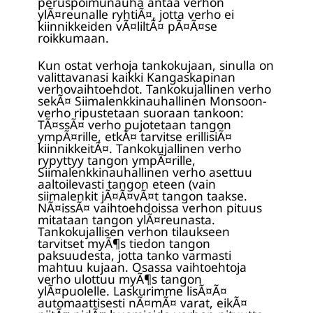
peruspoimunauha antaa verhon
ylÃ¤reunalle ryhtiÃ¤, jotta verho ei
kiinnikkeiden vÃ¤liltÃ¤ pÃ¤Ã¤se
roikkumaan.
Kun ostat verhoja tankokujaan, sinulla on
valittavanasi kaikki Kangaskapinan
verhovaihtoehdot. Tankokujallinen verho
sekÃ¤ Siimalenkkinauhallinen Monsoon-
verho ripustetaan suoraan tankoon:
TÃ¤ssÃ¤ verho pujotetaan tangon
ympÃ¤rille, etkÃ¤ tarvitse erillisiÃ¤
kiinnikkeitÃ¤. Tankokujallinen verho
rypyttyy tangon ympÃ¤rille,
Siimalenkkinauhallinen verho asettuu
aaltoilevasti tangon eteen (vain
siimalenkit jÃ¤Ã¤vÃ¤t tangon taakse.
NÃ¤issÃ¤ vaihtoehdoissa verhon pituus
mitataan tangon ylÃ¤reunasta.
Tankokujallisen verhon tilaukseen
tarvitset myÃ¶s tiedon tangon
paksuudesta, jotta tanko varmasti
mahtuu kujaan. Osassa vaihtoehtoja
verho ulottuu myÃ¶s tangon
ylÃ¤puolelle. Laskurimme lisÃ¤Ã¤
automaattisesti nÃ¤mÃ¤ varat, eikÃ¤