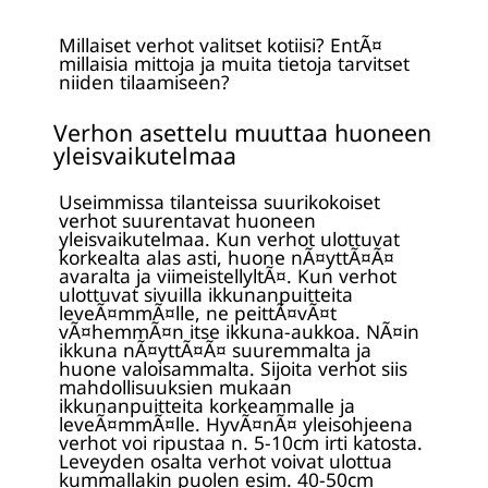
Millaiset verhot valitset kotiisi? EntÃ¤
millaisia mittoja ja muita tietoja tarvitset
niiden tilaamiseen?
Verhon asettelu muuttaa huoneen
yleisvaikutelmaa
Useimmissa tilanteissa suurikokoiset
verhot suurentavat huoneen
yleisvaikutelmaa. Kun verhot ulottuvat
korkealta alas asti, huone nÃ¤yttÃ¤Ã¤
avaralta ja viimeistellyltÃ¤. Kun verhot
ulottuvat sivuilla ikkunanpuitteita
leveÃ¤mmÃ¤lle, ne peittÃ¤vÃ¤t
vÃ¤hemmÃ¤n itse ikkuna-aukkoa. NÃ¤in
ikkuna nÃ¤yttÃ¤Ã¤ suuremmalta ja
huone valoisammalta. Sijoita verhot siis
mahdollisuuksien mukaan
ikkunanpuitteita korkeammalle ja
leveÃ¤mmÃ¤lle. HyvÃ¤nÃ¤ yleisohjeena
verhot voi ripustaa n. 5-10cm irti katosta.
Leveyden osalta verhot voivat ulottua
kummallakin puolen esim. 40-50cm