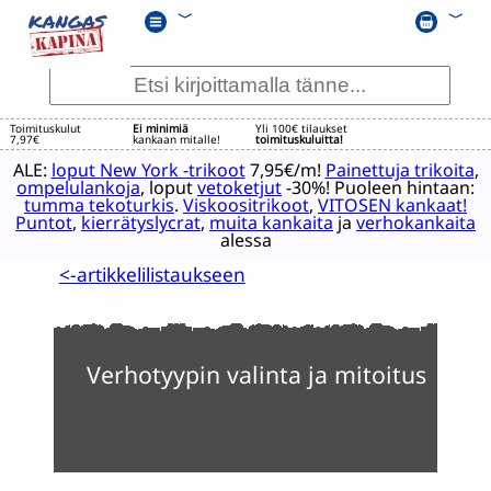
﹀
﹀
Toimituskulut
Ei minimiä
Yli 100€ tilaukset
7,97€
kankaan mitalle!
toimituskuluitta!
ALE:
loput New York -trikoot
7,95€/m!
Painettuja trikoita
,
ompelulankoja
, loput
vetoketjut
-30%! Puoleen hintaan:
tumma tekoturkis
.
Viskoositrikoot
,
VITOSEN kankaat!
Puntot
,
kierrätyslycrat
,
muita kankaita
ja
verhokankaita
alessa
<-artikkelilistaukseen
Verhotyypin valinta ja mitoitus