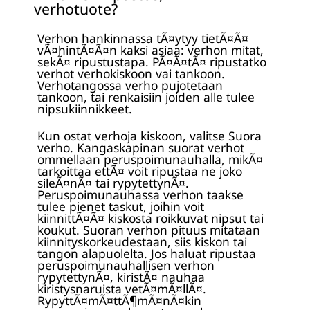
verhotuote?
Verhon hankinnassa tÃ¤ytyy tietÃ¤Ã¤
vÃ¤hintÃ¤Ã¤n kaksi asiaa: verhon mitat,
sekÃ¤ ripustustapa. PÃ¤Ã¤tÃ¤ ripustatko
verhot verhokiskoon vai tankoon.
Verhotangossa verho pujotetaan
tankoon, tai renkaisiin joiden alle tulee
nipsukiinnikkeet.
Kun ostat verhoja kiskoon, valitse Suora
verho. Kangaskapinan suorat verhot
ommellaan peruspoimunauhalla, mikÃ¤
tarkoittaa ettÃ¤ voit ripustaa ne joko
sileÃ¤nÃ¤ tai rypytettynÃ¤.
Peruspoimunauhassa verhon taakse
tulee pienet taskut, joihin voit
kiinnittÃ¤Ã¤ kiskosta roikkuvat nipsut tai
koukut. Suoran verhon pituus mitataan
kiinnityskorkeudestaan, siis kiskon tai
tangon alapuolelta. Jos haluat ripustaa
peruspoimunauhallisen verhon
rypytettynÃ¤, kiristÃ¤ nauhaa
kiristysnaruista vetÃ¤mÃ¤llÃ¤.
RypyttÃ¤mÃ¤ttÃ¶mÃ¤nÃ¤kin