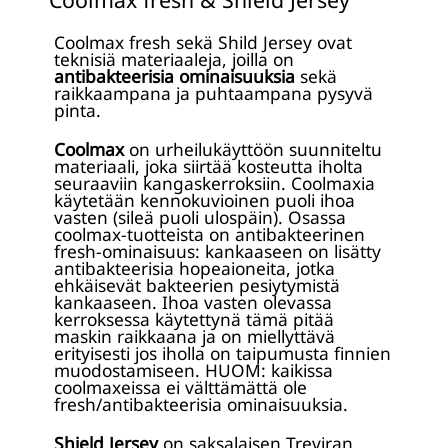
Coolmax fresh sekä Shild Jersey ovat
teknisiä materiaaleja, joilla on
antibakteerisia ominaisuuksia
sekä
raikkaampana ja puhtaampana pysyvä
pinta.
Coolmax
on urheilukäyttöön suunniteltu
materiaali, joka siirtää kosteutta iholta
seuraaviin kangaskerroksiin. Coolmaxia
käytetään kennokuvioinen puoli ihoa
vasten (sileä puoli ulospäin). Osassa
coolmax-tuotteista on antibakteerinen
fresh-ominaisuus: kankaaseen on lisätty
antibakteerisia hopeaioneita, jotka
ehkäisevät bakteerien pesiytymistä
kankaaseen. Ihoa vasten olevassa
kerroksessa käytettynä tämä pitää
maskin raikkaana ja on miellyttävä
erityisesti jos iholla on taipumusta finnien
muodostamiseen. HUOM: kaikissa
coolmaxeissa ei välttämättä ole
fresh/antibakteerisia ominaisuuksia.
Shield Jersey
on saksalaisen Treviran