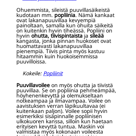
Ohuemmista, sileistä puuvillasäikeistä
kudotaan mm.
popliinia
. Nämä kankaat
ovat lakanapuuvillaa kevyempiä
painoltaan, samalla kun ohuita säikeitä
on kuitenkin hyvin tiheässä. Popliini on
hyvin
ohutta, tiivispintaista
ja
sileää
kangasta, jonka pinnan huokoset ovat
huomattavasti lakanapuuvillaa
pienempiä. Tiivis pinta myös kastuu
hitaammin kuin huokoisemmissa
puuvilloissa.
Kokeile:
Popliinit
Puuvillavoilee
on myös ohutta ja tiivistä
puuvillaa. Se on popliinia pehmeämpää,
höyhenenkevyttä ja olemukseltaan
notkeampaa ja ilmavampaa. Voilee on
aavistuksen verran läpikuultavaa (ei
kuitenkaan paljon). Voilee sopii hyvin
esimerkiksi sisäpinnalle popliinisen
ulkokuoren kanssa, silloin kun haetaan
erityisen kevyttä tuntua. Maskin voi
valmistaa myös kokonaan voileesta