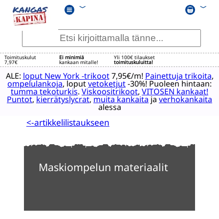
﹀
﹀
Toimituskulut
Ei minimiä
Yli 100€ tilaukset
7,97€
kankaan mitalle!
toimituskuluitta!
ALE:
loput New York -trikoot
7,95€/m!
Painettuja trikoita
,
ompelulankoja
, loput
vetoketjut
-30%! Puoleen hintaan:
tumma tekoturkis
.
Viskoositrikoot
,
VITOSEN kankaat!
Puntot
,
kierrätyslycrat
,
muita kankaita
ja
verhokankaita
alessa
<-artikkelilistaukseen
Maskiompelun materiaalit