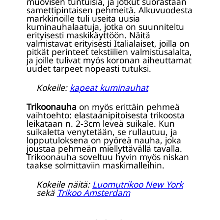
muovisen tuntuisia, ja jotkut suorastaan
samettipintaisen pehmeitä. Alkuvuodesta
markkinoille tuli useita uusia
kuminauhalaatuja, jotka on suunniteltu
erityisesti maskikäyttöön. Näitä
valmistavat erityisesti Italialaiset, joilla on
pitkät perinteet tekstiilien valmistusalalta,
ja joille tulivat myös koronan aiheuttamat
uudet tarpeet nopeasti tutuksi.
Kokeile:
kapeat kuminauhat
Trikoonauha
on myös erittäin pehmeä
vaihtoehto: elastaanipitoisesta trikoosta
leikataan n. 2-3cm leveä suikale. Kun
suikaletta venytetään, se rullautuu, ja
lopputuloksena on pyöreä nauha, joka
joustaa pehmeän miellyttävällä tavalla.
Trikoonauha soveltuu hyvin myös niskan
taakse solmittaviin maskimalleihin.
Kokeile näitä:
Luomutrikoo New York
sekä
Trikoo Amsterdam