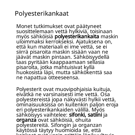
Polyesterikankaat
Monet tutkimukset ovat päätyneet
suosittelemaan vettä hylkiviä, toisinaan
myös sähköisiä
polyesterikankaita
maskin
uloimmaksi kerrokseksi. Ajatuksena on,
että kun materiaali ei ime vettä, se ei
siirrä pisaroita maskin sisään vaan ne
jäävät maskin pintaan. Sähköisyydellä
taas pyritään kaappaamaan sellasia
pisaroita, jotka mahtuisivat kyllä
huokosista läpi, mutta sähkökenttä saa
ne napattua otteeseensa.
Polyesterit ovat muovipohjaisia kuituja,
eivätkä ne varsinaisesti ime vettä. Osa
polyestereistä jopa näkyvästi hylkii vettä,
ominaisuuksissa on kuitenkin paljon eroja
eri polyesterikankaiden välillä. Myös
sähköisyys vaihtelee:
sifonki, satiini
ja
organza
ovat sähköisiä, ohuita
polyestereitä. Sifongin ja organzan
käytössä täytyy huomioida se, että
kankaat ovat usein erittäin läpikuultavia –