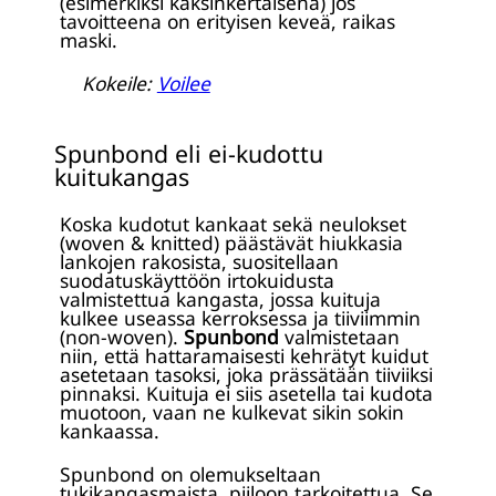
(esimerkiksi kaksinkertaisena) jos
tavoitteena on erityisen keveä, raikas
maski.
Kokeile:
Voilee
Spunbond eli ei-kudottu
kuitukangas
Koska kudotut kankaat sekä neulokset
(woven & knitted) päästävät hiukkasia
lankojen rakosista, suositellaan
suodatuskäyttöön irtokuidusta
valmistettua kangasta, jossa kuituja
kulkee useassa kerroksessa ja tiiviimmin
(non-woven).
Spunbond
valmistetaan
niin, että hattaramaisesti kehrätyt kuidut
asetetaan tasoksi, joka prässätään tiiviiksi
pinnaksi. Kuituja ei siis asetella tai kudota
muotoon, vaan ne kulkevat sikin sokin
kankaassa.
Spunbond on olemukseltaan
tukikangasmaista, piiloon tarkoitettua. Se