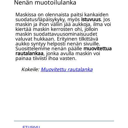
Nenän muotoilulanka
Maskissa on olennaista paitsi kankaiden
suodatus/läpäisykyky, myös
istuvuus
. Jos
maskin ja ihon väliin jää aukkoja, ilma voi
kiertää maskin kerrosten ohi, jolloin
maskin suodattavuusominaisuudet
valuvat hukkaan. Erityinen tilkittävä
aukko syntyy helposti nenän sivuille.
Suosittelemme nenän päälle
muovitettua
rautalankaa
, jonka avulla maskin voi
painaa tiiviisti ihoa vasten.
Kokeile:
Muovitettu rautalanka
ETUSIVU