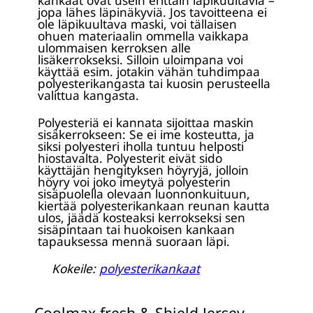
jopa lähes läpinäkyviä. Jos tavoitteena ei
ole läpikuultava maski, voi tällaisen
ohuen materiaalin ommella vaikkapa
ulommaisen kerroksen alle
lisäkerrokseksi. Silloin uloimpana voi
käyttää esim. jotakin vähän tuhdimpaa
polyesterikangasta tai kuosin perusteella
valittua kangasta.
Polyesteriä ei kannata sijoittaa maskin
sisäkerrokseen: Se ei ime kosteutta, ja
siksi polyesteri iholla tuntuu helposti
hiostavalta. Polyesterit eivät sido
käyttäjän hengityksen höyryjä, jolloin
höyry voi joko imeytyä polyesterin
sisäpuolella olevaan luonnonkuituun,
kiertää polyesterikankaan reunan kautta
ulos, jäädä kosteaksi kerrokseksi sen
sisäpintaan tai huokoisen kankaan
tapauksessa mennä suoraan läpi.
Kokeile:
polyesterikankaat
Coolmax fresh & Shield Jersey