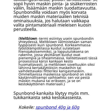
sopii hyvin maskin pinta- ja sisäkerrosten
väliin, lisäämään maskin suodattavuutta.
Spunbondilla voidaan myös korvata
muiden maskin materiaalien teknisiä
ominaisuuksia, jos halutaan vaikkapa
valita pintamateriaali mieleisen kuosin
perusteella.
(
Meltblown
-termi esiintyy usein spunbondin
yhteydessä. Meltblown valmistetaan saman
tyyppisesti kuin spunbond. Korkeammassa
työstölämpötilassa kuidut sulatetaan
hienojakoisemmiksi, ja lopputuloksena on
rakenne, jossa yksittäiset kuidut ovat
pienempiä ja tiheämmässä. Valitettavasti tässä
prosessissa kärsii kankaan kesto
huomattavasti, ja meltblown soveltuukin siksi
lähinnä kertakäyttöisiin maskeihin tai
vaihdettavaksi filtteriksi kangasmaskiin.
Ommeltavissa maskeissa spunbond on siksi
käytännöllisempi vaihtoehto: sen voi pestä
maskin mukana tai erikseen, ja se on
kestokäyttöinen materiaali.)
Spunbond-kankaita löytyy myös mm.
tukikankaista sekä kestokasseista.
Kokeile:
spunbond 40g ja 60g