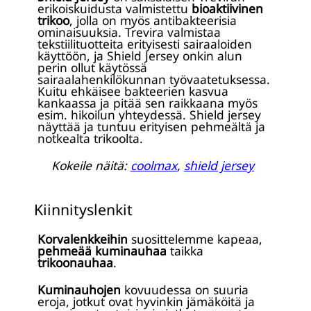
erikoiskuidusta valmistettu
bioaktiivinen
trikoo
, jolla on myös antibakteerisia
ominaisuuksia. Trevira valmistaa
tekstiilituotteita erityisesti sairaaloiden
käyttöön, ja Shield Jersey onkin alun
perin ollut käytössä
sairaalahenkilökunnan työvaatetuksessa.
Kuitu ehkäisee bakteerien kasvua
kankaassa ja pitää sen raikkaana myös
esim. hikoilun yhteydessä. Shield jersey
näyttää ja tuntuu erityisen pehmeältä ja
notkealta trikoolta.
Kokeile näitä:
coolmax
,
shield jersey
Kiinnityslenkit
Korvalenkkeihin
suosittelemme kapeaa,
pehmeää kuminauhaa
taikka
trikoonauhaa
.
Kuminauhojen
kovuudessa on suuria
eroja, jotkut ovat hyvinkin jämäköitä ja