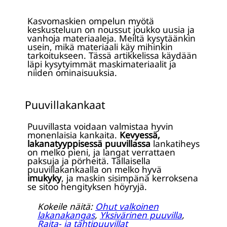
Kasvomaskien ompelun myötä
keskusteluun on noussut joukko uusia ja
vanhoja materiaaleja. Meiltä kysytäänkin
usein, mikä materiaali käy mihinkin
tarkoitukseen. Tässä artikkelissa käydään
läpi kysytyimmät maskimateriaalit ja
niiden ominaisuuksia.
Puuvillakankaat
Puuvillasta voidaan valmistaa hyvin
monenlaisia kankaita.
Kevyessä,
lakanatyyppisessä puuvillassa
lankatiheys
on melko pieni, ja langat verrattaen
paksuja ja pörheitä. Tällaisella
puuvillakankaalla on melko hyvä
imukyky
, ja maskin sisimpänä kerroksena
se sitoo hengityksen höyryjä.
Kokeile näitä:
Ohut valkoinen
lakanakangas
,
Yksivärinen puuvilla
,
Raita- ja tähtipuuvillat