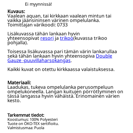
Ei myynnissä!
Kuvaus:
Vaalean aquan, tai kirkkaan vaalean mintun tai
vaikka jäänsininsen värinen ompelulanka.
Toimittajan värikoodi: 0733
Lisäkuvassa tähän lankaan hyvin
yhteensopivat
resori
ja
trikoo
(kuvassa trikoo
pohjalla).
Toisessa lisäkuvassa pari tämän värin lankarullaa
sekä tähän lankaan hyvin yhteensopiva
Double
Gauze -puuvillaharsokangas
.
Kaikki kuvat on otettu kirkkaassa valaistuksessa.
Materiaali:
Laadukas, tukeva ompelulanka perusompeluun
ompelukoneella. Langan kuitujen pörröttyminen on
tässä langassa hyvin vähäistä. Erinomainen värien
kesto.
Tarkemmat tiedot:
Koostumus:
100% Polyesteri
Tuote on ÖKO-TEX sertifioitu.
Valmistusmaa: Puola