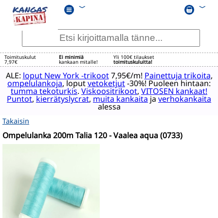
﹀
﹀
Toimituskulut
Ei minimiä
Yli 100€ tilaukset
7,97€
kankaan mitalle!
toimituskuluitta!
ALE:
loput New York -trikoot
7,95€/m!
Painettuja trikoita
,
ompelulankoja
, loput
vetoketjut
-30%! Puoleen hintaan:
tumma tekoturkis
.
Viskoositrikoot
,
VITOSEN kankaat!
Puntot
,
kierrätyslycrat
,
muita kankaita
ja
verhokankaita
alessa
Takaisin
Ompelulanka 200m Talia 120 - Vaalea aqua (0733)