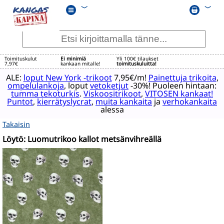
﹀
﹀
Toimituskulut
Ei minimiä
Yli 100€ tilaukset
7,97€
kankaan mitalle!
toimituskuluitta!
ALE:
loput New York -trikoot
7,95€/m!
Painettuja trikoita
,
ompelulankoja
, loput
vetoketjut
-30%! Puoleen hintaan:
tumma tekoturkis
.
Viskoositrikoot
,
VITOSEN kankaat!
Puntot
,
kierrätyslycrat
,
muita kankaita
ja
verhokankaita
alessa
Takaisin
Löytö: Luomutrikoo kallot metsänvihreällä