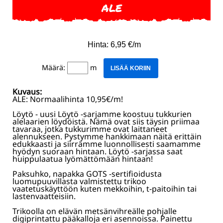
ALE
Hinta: 6,95 €/m
Määrä:
m
LISÄÄ KORIIN
Kuvaus:
ALE: Normaalihinta 10,95€/m!
Löytö - uusi Löytö -sarjamme koostuu tukkurien
alelaarien löydöistä. Nämä ovat siis täysin priimaa
tavaraa, jotka tukkurimme ovat laittaneet
alennukseen. Pystymme hankkimaan näitä erittäin
edukkaasti ja siirrämme luonnollisesti saamamme
hyödyn suoraan hintaan. Löytö -sarjassa saat
huippulaatua lyömättömään hintaan!
Paksuhko, napakka GOTS -sertifioidusta
luomupuuvillasta valmistettu trikoo
vaatetuskäyttöön kuten mekkoihin, t-paitoihin tai
lastenvaatteisiin.
Trikoolla on elävän metsänvihreälle pohjalle
digiprintattu pääkalloja eri asennoissa. Painettu