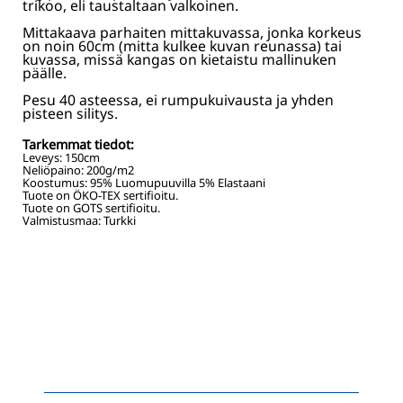
trikoo, eli taustaltaan valkoinen.
Mittakaava parhaiten mittakuvassa, jonka korkeus
on noin 60cm (mitta kulkee kuvan reunassa) tai
kuvassa, missä kangas on kietaistu mallinuken
päälle.
Pesu 40 asteessa, ei rumpukuivausta ja yhden
pisteen silitys.
Tarkemmat tiedot:
Leveys:
150
cm
Neliöpaino:
200
g/m2
Koostumus:
95% Luomupuuvilla 5% Elastaani
Tuote on ÖKO-TEX sertifioitu.
Tuote on GOTS sertifioitu.
Valmistusmaa: Turkki