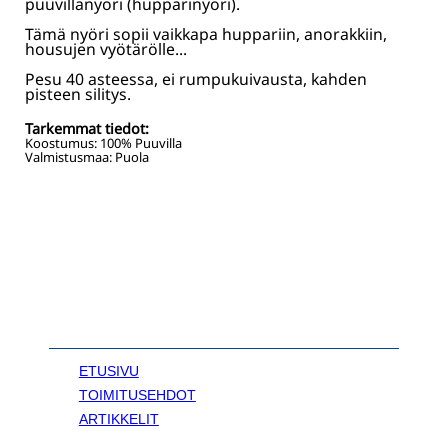
puuvillanyöri (hupparinyöri).
Tämä nyöri sopii vaikkapa huppariin, anorakkiin,
housujen vyötärölle...
Pesu 40 asteessa, ei rumpukuivausta, kahden
pisteen silitys.
Tarkemmat tiedot:
Koostumus:
100% Puuvilla
Valmistusmaa: Puola
ETUSIVU
TOIMITUSEHDOT
ARTIKKELIT