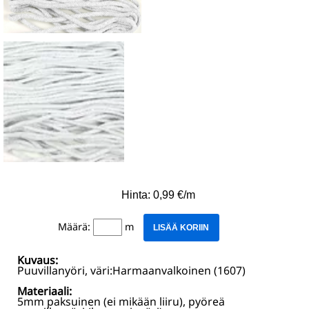
Hinta: 0,99 €/m
Määrä:
m
LISÄÄ KORIIN
Kuvaus:
Puuvillanyöri, väri:Harmaanvalkoinen (1607)
Materiaali:
5mm paksuinen (ei mikään liiru), pyöreä