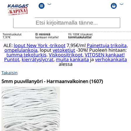
﹀
﹀
Toimituskulut
Ei minimiä
Yli 100€ tilaukset
7,97€
kankaan mitalle!
toimituskuluitta!
ALE:
loput New York -trikoot
7,95€/m!
Painettuja trikoita
,
ompelulankoja
, loput
vetoketjut
-30%! Puoleen hintaan:
tumma tekoturkis
.
Viskoositrikoot
,
VITOSEN kankaat!
Puntot
,
kierrätyslycrat
,
muita kankaita
ja
verhokankaita
alessa
Takaisin
5mm puuvillanyöri - Harmaanvalkoinen (1607)