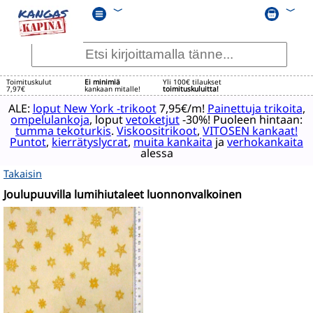
﹀
﹀
Toimituskulut
Ei minimiä
Yli 100€ tilaukset
7,97€
kankaan mitalle!
toimituskuluitta!
ALE:
loput New York -trikoot
7,95€/m!
Painettuja trikoita
,
ompelulankoja
, loput
vetoketjut
-30%! Puoleen hintaan:
tumma tekoturkis
.
Viskoositrikoot
,
VITOSEN kankaat!
Puntot
,
kierrätyslycrat
,
muita kankaita
ja
verhokankaita
alessa
Takaisin
Joulupuuvilla lumihiutaleet luonnonvalkoinen