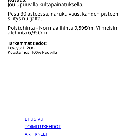
Joulupuuvilla kultapainatuksella.
Pesu 30 asteessa, narukuivaus, kahden pisteen
silitys nurjalta.
Poistohinta - Normaalihinta 9,50€/m! Viimeisin
alehinta 6,95€/m
Tarkemmat tiedot:
Leveys:
112
cm
Koostumus:
100% Puuvilla
ETUSIVU
TOIMITUSEHDOT
ARTIKKELIT