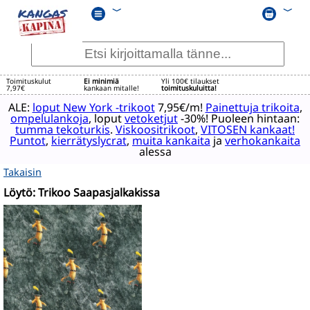
﹀
﹀
Toimituskulut
Ei minimiä
Yli 100€ tilaukset
7,97€
kankaan mitalle!
toimituskuluitta!
ALE:
loput New York -trikoot
7,95€/m!
Painettuja trikoita
,
ompelulankoja
, loput
vetoketjut
-30%! Puoleen hintaan:
tumma tekoturkis
.
Viskoositrikoot
,
VITOSEN kankaat!
Puntot
,
kierrätyslycrat
,
muita kankaita
ja
verhokankaita
alessa
Takaisin
Löytö: Trikoo Saapasjalkakissa