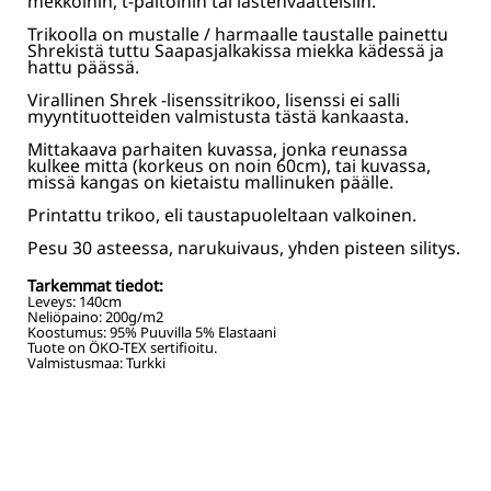
mekkoihin, t-paitoihin tai lastenvaatteisiin.
Trikoolla on mustalle / harmaalle taustalle painettu
Shrekistä tuttu Saapasjalkakissa miekka kädessä ja
hattu päässä.
Virallinen Shrek -lisenssitrikoo, lisenssi ei salli
myyntituotteiden valmistusta tästä kankaasta.
Mittakaava parhaiten kuvassa, jonka reunassa
kulkee mitta (korkeus on noin 60cm), tai kuvassa,
missä kangas on kietaistu mallinuken päälle.
Printattu trikoo, eli taustapuoleltaan valkoinen.
Pesu 30 asteessa, narukuivaus, yhden pisteen silitys.
Tarkemmat tiedot:
Leveys:
140
cm
Neliöpaino:
200
g/m2
Koostumus:
95% Puuvilla 5% Elastaani
Tuote on ÖKO-TEX sertifioitu.
Valmistusmaa: Turkki