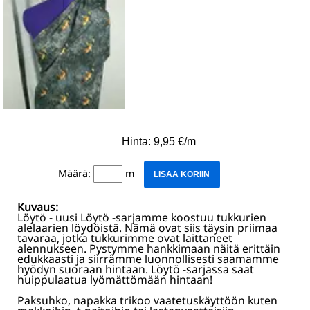
Hinta: 9,95 €/m
Määrä:
m
LISÄÄ KORIIN
Kuvaus:
Löytö - uusi Löytö -sarjamme koostuu tukkurien
alelaarien löydöistä. Nämä ovat siis täysin priimaa
tavaraa, jotka tukkurimme ovat laittaneet
alennukseen. Pystymme hankkimaan näitä erittäin
edukkaasti ja siirrämme luonnollisesti saamamme
hyödyn suoraan hintaan. Löytö -sarjassa saat
huippulaatua lyömättömään hintaan!
Paksuhko, napakka trikoo vaatetuskäyttöön kuten