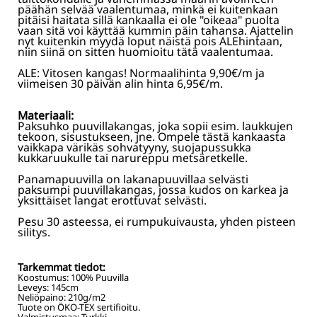
päähän selvää vaalentumaa, minkä ei kuitenkaan
pitäisi haitata sillä kankaalla ei ole "oikeaa" puolta
vaan sitä voi käyttää kummin päin tahansa. Ajattelin
nyt kuitenkin myydä loput näistä pois ALEhintaan,
niin siinä on sitten huomioitu tätä vaalentumaa.
ALE: Vitosen kangas! Normaalihinta 9,90€/m ja
viimeisen 30 päivän alin hinta 6,95€/m.
Materiaali:
Paksuhko puuvillakangas, joka sopii esim. laukkujen
tekoon, sisustukseen, jne. Ompele tästä kankaasta
vaikkapa värikäs sohvatyyny, suojapussukka
kukkaruukulle tai narureppu metsäretkelle.
Panamapuuvilla on lakanapuuvillaa selvästi
paksumpi puuvillakangas, jossa kudos on karkea ja
yksittäiset langat erottuvat selvästi.
Pesu 30 asteessa, ei rumpukuivausta, yhden pisteen
silitys.
Tarkemmat tiedot:
Koostumus:
100% Puuvilla
Leveys:
145
cm
Neliöpaino:
210
g/m2
Tuote on ÖKO-TEX sertifioitu.
Valmistusmaa: Turkki