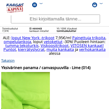
﹀
﹀
Toimituskulut
Ei minimiä
Yli 100€ tilaukset
7,97€
kankaan mitalle!
toimituskuluitta!
ALE:
loput New York -trikoot
7,95€/m!
Painettuja trikoita
,
ompelulankoja
, loput
vetoketjut
-30%! Puoleen hintaan:
tumma tekoturkis
.
Viskoositrikoot
,
VITOSEN kankaat!
Puntot
,
kierrätyslycrat
,
muita kankaita
ja
verhokankaita
alessa
Takaisin
Yksivärinen panama / canvaspuuvilla - Lime (014)