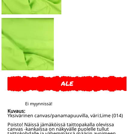
ALE
Ei myynnissä!
Kuvaus:
Yksivärinen canvas/panamapuuvilla, väri:Lime (014)
Poisto! Näissä jämäköissä taittopakalla olevissa
canvas -kankaissa on näkyvälle puolelle tullut
taittokohdalle ja vähemmässä määrin avoimeen