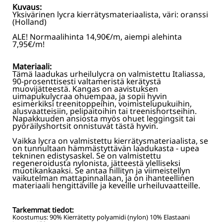
Kuvaus:
Yksivärinen lycra kierrätysmateriaalista, väri: oranssi
(Holland)
ALE! Normaalihinta 14,90€/m, aiempi alehinta
7,95€/m!
Materiaali:
Tämä laadukas urheilulycra on valmistettu Italiassa,
90-prosenttisesti valtameristä kerätystä
muovijätteestä. Kangas on aavistuksen
uimapukulycraa ohuempaa, ja sopii hyvin
esimerkiksi treenitoppeihin, voimistelupukuihin,
alusvaatteisiin, pelipaitoihin tai treenishortseihin.
Napakkuuden ansiosta myös ohuet leggingsit tai
pyöräilyshortsit onnistuvat tästä hyvin.
Vaikka lycra on valmistettu kierrätysmateriaalista, se
on tunnultaan hämmästyttävän laadukasta - upea
tekninen edistysaskel. Se on valmistettu
regeneroidusta nylonista, jätteestä ylelliseksi
muotikankaaksi. Se antaa hillityn ja viimeistellyn
vaikutelman mattapinnallaan, ja on ihanteellinen
materiaali hengittäville ja keveille urheiluvaatteille.
Tarkemmat tiedot:
Koostumus:
90% Kierrätetty polyamidi (nylon) 10% Elastaani