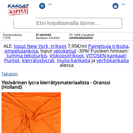
﹀
﹀
Toimituskulut
Ei minimiä
Yli 100€ tilaukset
7,97€
kankaan mitalle!
toimituskuluitta!
ALE:
loput New York -trikoot
7,95€/m!
Painettuja trikoita
,
ompelulankoja
, loput
vetoketjut
-30%! Puoleen hintaan:
tumma tekoturkis
.
Viskoositrikoot
,
VITOSEN kankaat!
Puntot
,
kierrätyslycrat
,
muita kankaita
ja
verhokankaita
alessa
Takaisin
Yksivärinen lycra kierrätysmateriaalista - Oranssi
(Holland)