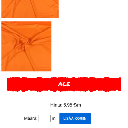
ALE
Hinta: 6,95 €/m
Määrä:
m
LISÄÄ KORIIN