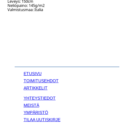
Leveys:
150
cm
Neliöpaino:
145
g/m2
Valmistusmaa: Italia
ETUSIVU
TOIMITUSEHDOT
ARTIKKELIT
YHTEYSTIEDOT
MEISTÄ
YMPÄRISTÖ
TILAA UUTISKIRJE