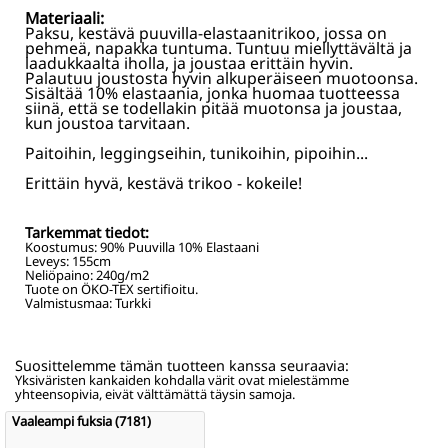
Materiaali:
Paksu, kestävä puuvilla-elastaanitrikoo, jossa on
pehmeä, napakka tuntuma. Tuntuu miellyttävältä ja
laadukkaalta iholla, ja joustaa erittäin hyvin.
Palautuu joustosta hyvin alkuperäiseen muotoonsa.
Sisältää 10% elastaania, jonka huomaa tuotteessa
siinä, että se todellakin pitää muotonsa ja joustaa,
kun joustoa tarvitaan.
Paitoihin, leggingseihin, tunikoihin, pipoihin...
Erittäin hyvä, kestävä trikoo - kokeile!
Tarkemmat tiedot:
Koostumus:
90% Puuvilla 10% Elastaani
Leveys:
155
cm
Neliöpaino:
240
g/m2
Tuote on ÖKO-TEX sertifioitu.
Valmistusmaa: Turkki
Suosittelemme tämän tuotteen kanssa seuraavia:
Yksiväristen kankaiden kohdalla värit ovat mielestämme
yhteensopivia, eivät välttämättä täysin samoja.
Vaaleampi fuksia (7181)