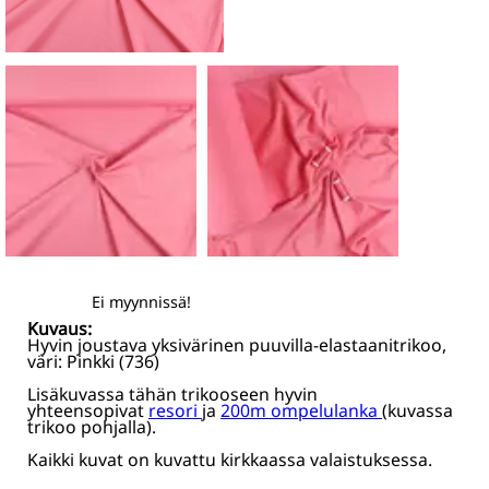
Ei myynnissä!
Kuvaus:
Hyvin joustava yksivärinen puuvilla-elastaanitrikoo,
väri: Pinkki (736)
Lisäkuvassa tähän trikooseen hyvin
yhteensopivat
resori
ja
200m ompelulanka
(kuvassa
trikoo pohjalla).
Kaikki kuvat on kuvattu kirkkaassa valaistuksessa.