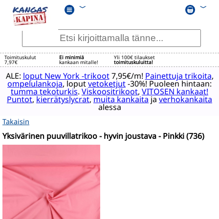
﹀
﹀
Toimituskulut
Ei minimiä
Yli 100€ tilaukset
7,97€
kankaan mitalle!
toimituskuluitta!
ALE:
loput New York -trikoot
7,95€/m!
Painettuja trikoita
,
ompelulankoja
, loput
vetoketjut
-30%! Puoleen hintaan:
tumma tekoturkis
.
Viskoositrikoot
,
VITOSEN kankaat!
Puntot
,
kierrätyslycrat
,
muita kankaita
ja
verhokankaita
alessa
Takaisin
Yksivärinen puuvillatrikoo - hyvin joustava - Pinkki (736)