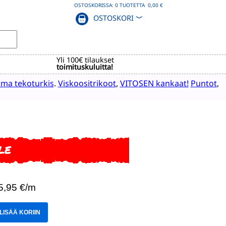
OSTOSKORISSA:
0
TUOTETTA
0,00 €
OSTOSKORI
﹀
Yli 100€ tilaukset
toimituskuluitta!
ma tekoturkis
.
Viskoositrikoot
,
VITOSEN kankaat!
Puntot
,
LE
 5,95 €/m
LISÄÄ KORIIN