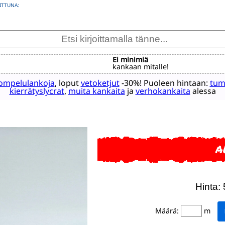
ITTUNA:
Ei minimiä
kankaan mitalle!
ompelulankoja
, loput
vetoketjut
-30%! Puoleen hintaan:
tum
kierrätyslycrat
,
muita kankaita
ja
verhokankaita
alessa
A
Hinta:
Määrä:
m