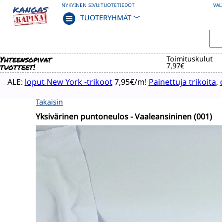
NYKYINEN SIVU:
TUOTETIEDOT
VAL
TUOTERYHMÄT
﹀
Yhteensopivat
Toimituskulut
tuotteet!
7,97€
ALE:
loput New York -trikoot
7,95€/m!
Painettuja trikoita
,
Takaisin
Yksivärinen puntoneulos - Vaaleansininen (001)