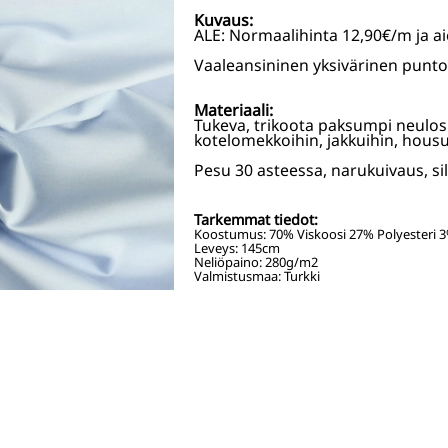
Kuvaus:
ALE: Normaalihinta 12,90€/m ja a
Vaaleansininen yksivärinen punto
Materiaali:
Tukeva, trikoota paksumpi neulos s
kotelomekkoihin, jakkuihin, housui
Pesu 30 asteessa, narukuivaus, sil
Tarkemmat tiedot:
Koostumus:
70% Viskoosi 27% Polyesteri 3
Leveys:
145
cm
Neliöpaino:
280
g/m2
Valmistusmaa: Turkki