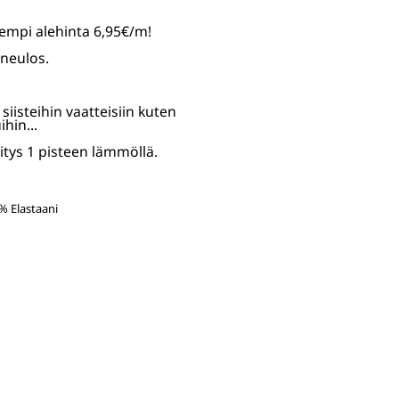
iempi alehinta 6,95€/m!
neulos.
iisteihin vaatteisiin kuten
hin...
itys 1 pisteen lämmöllä.
% Elastaani