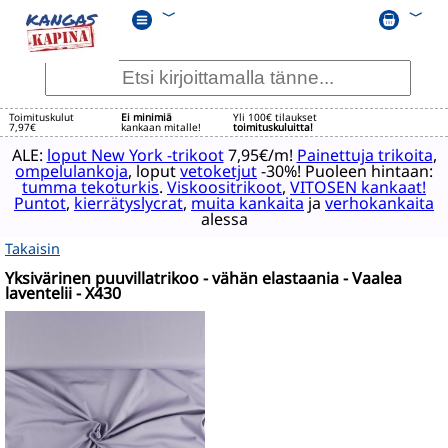
﹀
﹀
Toimituskulut
Ei minimiä
Yli 100€ tilaukset
7,97€
kankaan mitalle!
toimituskuluitta!
ALE:
loput New York -trikoot
7,95€/m!
Painettuja trikoita
,
ompelulankoja
, loput
vetoketjut
-30%! Puoleen hintaan:
tumma tekoturkis
.
Viskoositrikoot
,
VITOSEN kankaat!
Puntot
,
kierrätyslycrat
,
muita kankaita
ja
verhokankaita
alessa
Takaisin
Yksivärinen puuvillatrikoo - vähän elastaania - Vaalea
laventelii - X430