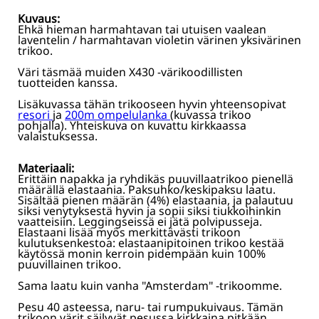
Kuvaus:
Ehkä hieman harmahtavan tai utuisen vaalean
laventelin / harmahtavan violetin värinen yksivärinen
trikoo.
Väri täsmää muiden X430 -värikoodillisten
tuotteiden kanssa.
Lisäkuvassa tähän trikooseen hyvin yhteensopivat
resori
ja
200m ompelulanka
(kuvassa trikoo
pohjalla). Yhteiskuva on kuvattu kirkkaassa
valaistuksessa.
Materiaali:
Erittäin napakka ja ryhdikäs puuvillaatrikoo pienellä
määrällä elastaania. Paksuhko/keskipaksu laatu.
Sisältää pienen määrän (4%) elastaania, ja palautuu
siksi venytyksestä hyvin ja sopii siksi tiukkoihinkin
vaatteisiin. Leggingseissä ei jätä polvipusseja.
Elastaani lisää myös merkittävästi trikoon
kulutuksenkestoa: elastaanipitoinen trikoo kestää
käytössä monin kerroin pidempään kuin 100%
puuvillainen trikoo.
Sama laatu kuin vanha "Amsterdam" -trikoomme.
Pesu 40 asteessa, naru- tai rumpukuivaus. Tämän
trikoon värit säilyvät pesussa kirkkaina pitkään.