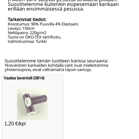
Suosittelemme kuitenkin esipesemään kankaan
erillään ensimmäisessä pesussa.
Tarkemmat tiedot:
Koostumus:
96% Puuvilla 4% Elastaani
Leveys:
150
cm
Neliöpaino:
220
g/m2
Tuote on ÖKO-TEX sertifioitu.
Valmistusmaa: Turkki
Suosittelemme tämän tuotteen kanssa seuraavia:
Yksiväristen kankaiden kohdalla värit ovat mielestämme
yhteensopivia, eivät välttämättä täysin samoja.
Vaalea laventeli (0814)
1,20 €/kpl