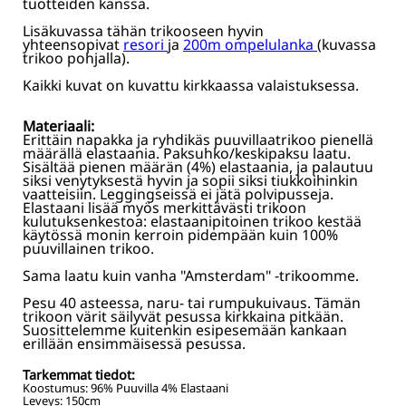
tuotteiden kanssa.
Lisäkuvassa tähän trikooseen hyvin
yhteensopivat
resori
ja
200m ompelulanka
(kuvassa
trikoo pohjalla).
Kaikki kuvat on kuvattu kirkkaassa valaistuksessa.
Materiaali:
Erittäin napakka ja ryhdikäs puuvillaatrikoo pienellä
määrällä elastaania. Paksuhko/keskipaksu laatu.
Sisältää pienen määrän (4%) elastaania, ja palautuu
siksi venytyksestä hyvin ja sopii siksi tiukkoihinkin
vaatteisiin. Leggingseissä ei jätä polvipusseja.
Elastaani lisää myös merkittävästi trikoon
kulutuksenkestoa: elastaanipitoinen trikoo kestää
käytössä monin kerroin pidempään kuin 100%
puuvillainen trikoo.
Sama laatu kuin vanha "Amsterdam" -trikoomme.
Pesu 40 asteessa, naru- tai rumpukuivaus. Tämän
trikoon värit säilyvät pesussa kirkkaina pitkään.
Suosittelemme kuitenkin esipesemään kankaan
erillään ensimmäisessä pesussa.
Tarkemmat tiedot:
Koostumus:
96% Puuvilla 4% Elastaani
Leveys:
150
cm