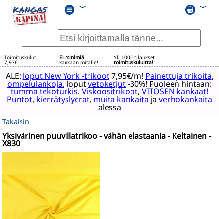
﹀
﹀
Toimituskulut
Ei minimiä
Yli 100€ tilaukset
7,97€
kankaan mitalle!
toimituskuluitta!
ALE:
loput New York -trikoot
7,95€/m!
Painettuja trikoita
,
ompelulankoja
, loput
vetoketjut
-30%! Puoleen hintaan:
tumma tekoturkis
.
Viskoositrikoot
,
VITOSEN kankaat!
Puntot
,
kierrätyslycrat
,
muita kankaita
ja
verhokankaita
alessa
Takaisin
Yksivärinen puuvillatrikoo - vähän elastaania - Keltainen -
X830