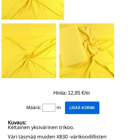
Hinta: 12,95 €/m
Määrä:
m
LISÄÄ KORIIN
Kuvaus:
Keltainen yksivärinen trikoo.
Väri täsmää muiden X830 -värikoodillisten