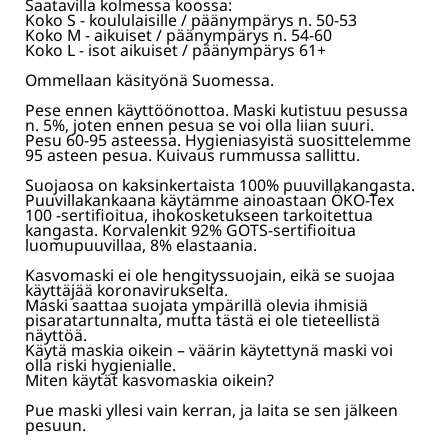
Saatavilla kolmessa koossa:
Koko S - koululaisille / päänympärys n. 50-53
Koko M - aikuiset / päänympärys n. 54-60
Koko L - isot aikuiset / päänympärys 61+
Ommellaan käsityönä Suomessa.
Pese ennen käyttöönottoa. Maski kutistuu pesussa
n. 5%, joten ennen pesua se voi olla liian suuri.
Pesu 60-95 asteessa. Hygieniasyistä suosittelemme
95 asteen pesua. Kuivaus rummussa sallittu.
Suojaosa on kaksinkertaista 100% puuvillakangasta.
Puuvillakankaana käytämme ainoastaan ÖKO-Tex
100 -sertifioitua, ihokosketukseen tarkoitettua
kangasta. Korvalenkit 92% GOTS-sertifioitua
luomupuuvillaa, 8% elastaania.
Kasvomaski ei ole hengityssuojain, eikä se suojaa
käyttäjää koronavirukselta.
Maski saattaa suojata ympärillä olevia ihmisiä
pisaratartunnalta, mutta tästä ei ole tieteellistä
näyttöä.
Käytä maskia oikein – väärin käytettynä maski voi
olla riski hygienialle.
Miten käytät kasvomaskia oikein?
Pue maski yllesi vain kerran, ja laita se sen jälkeen
pesuun.