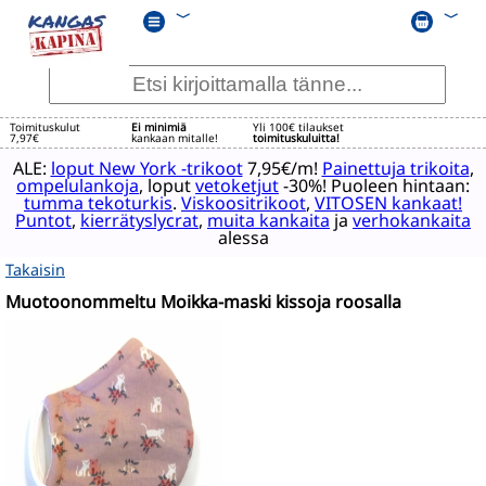
﹀
﹀
Toimituskulut
Ei minimiä
Yli 100€ tilaukset
7,97€
kankaan mitalle!
toimituskuluitta!
ALE:
loput New York -trikoot
7,95€/m!
Painettuja trikoita
,
ompelulankoja
, loput
vetoketjut
-30%! Puoleen hintaan:
tumma tekoturkis
.
Viskoositrikoot
,
VITOSEN kankaat!
Puntot
,
kierrätyslycrat
,
muita kankaita
ja
verhokankaita
alessa
Takaisin
Muotoonommeltu Moikka-maski kissoja roosalla