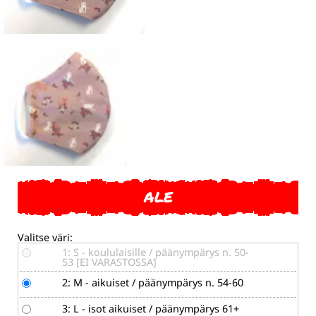
ALE
Valitse väri:
1: S - koululaisille / päänympärys n. 50-
53 [EI VARASTOSSA]
2: M - aikuiset / päänympärys n. 54-60
3: L - isot aikuiset / päänympärys 61+