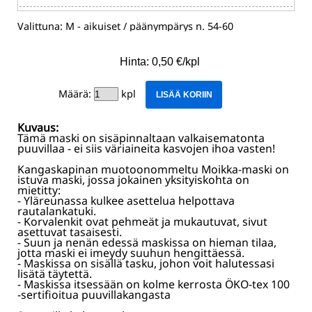
Valittuna:
M - aikuiset / päänympärys n. 54-60
Hinta: 0,50 €/kpl
Määrä:
kpl
LISÄÄ KORIIN
Kuvaus:
Tämä maski on sisäpinnaltaan valkaisematonta
puuvillaa - ei siis väriaineita kasvojen ihoa vasten!
Kangaskapinan muotoonommeltu Moikka-maski on
istuva maski, jossa jokainen yksityiskohta on
mietitty:
- Yläreunassa kulkee asettelua helpottava
rautalankatuki.
- Korvalenkit ovat pehmeät ja mukautuvat, sivut
asettuvat tasaisesti.
- Suun ja nenän edessä maskissa on hieman tilaa,
jotta maski ei imeydy suuhun hengittäessä.
- Maskissa on sisällä tasku, johon voit halutessasi
lisätä täytettä.
- Maskissa itsessään on kolme kerrosta ÖKO-tex 100
-sertifioitua puuvillakangasta