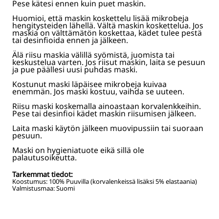
Pese kätesi ennen kuin puet maskin.
Huomioi, että maskin koskettelu lisää mikrobeja
hengitysteiden lähellä. Vältä maskin koskettelua. Jos
maskia on välttämätön koskettaa, kädet tulee pestä
tai desinfioida ennen ja jälkeen.
Älä riisu maskia välillä syömistä, juomista tai
keskustelua varten. Jos riisut maskin, laita se pesuun
ja pue päällesi uusi puhdas maski.
Kostunut maski läpäisee mikrobeja kuivaa
enemmän. Jos maski kostuu, vaihda se uuteen.
Riisu maski koskemalla ainoastaan korvalenkkeihin.
Pese tai desinfioi kädet maskin riisumisen jälkeen.
Laita maski käytön jälkeen muovipussiin tai suoraan
pesuun.
Maski on hygieniatuote eikä sillä ole
palautusoikeutta.
Tarkemmat tiedot:
Koostumus:
100% Puuvilla (korvalenkeissä lisäksi 5% elastaania)
Valmistusmaa: Suomi