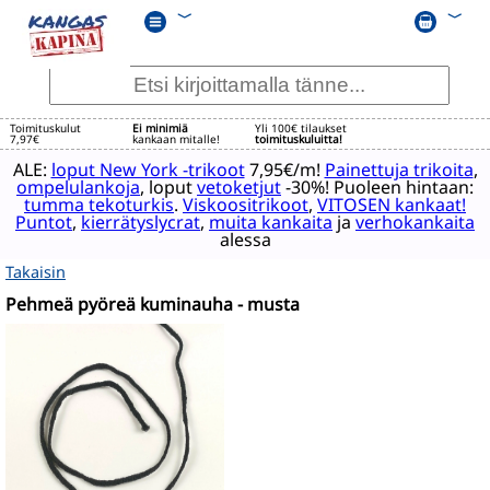
﹀
﹀
Toimituskulut
Ei minimiä
Yli 100€ tilaukset
7,97€
kankaan mitalle!
toimituskuluitta!
ALE:
loput New York -trikoot
7,95€/m!
Painettuja trikoita
,
ompelulankoja
, loput
vetoketjut
-30%! Puoleen hintaan:
tumma tekoturkis
.
Viskoositrikoot
,
VITOSEN kankaat!
Puntot
,
kierrätyslycrat
,
muita kankaita
ja
verhokankaita
alessa
Takaisin
Pehmeä pyöreä kuminauha - musta