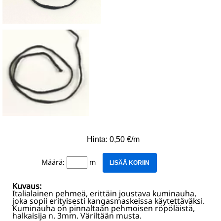
Hinta: 0,50 €/m
Määrä:
m
LISÄÄ KORIIN
Kuvaus:
Italialainen pehmeä, erittäin joustava kuminauha,
joka sopii erityisesti kangasmaskeissa käytettäväksi.
Kuminauha on pinnaltaan pehmoisen röpöläistä,
halkaisija n. 3mm. Väriltään musta.