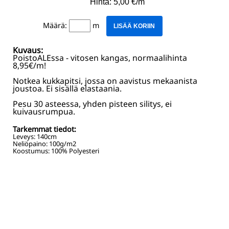
Hinta: 5,00 €/m
Määrä:
m
LISÄÄ KORIIN
Kuvaus:
PoistoALEssa - vitosen kangas, normaalihinta
8,95€/m!
Notkea kukkapitsi, jossa on aavistus mekaanista
joustoa. Ei sisällä elastaania.
Pesu 30 asteessa, yhden pisteen silitys, ei
kuivausrumpua.
Tarkemmat tiedot:
Leveys:
140
cm
Neliöpaino:
100
g/m2
Koostumus:
100% Polyesteri