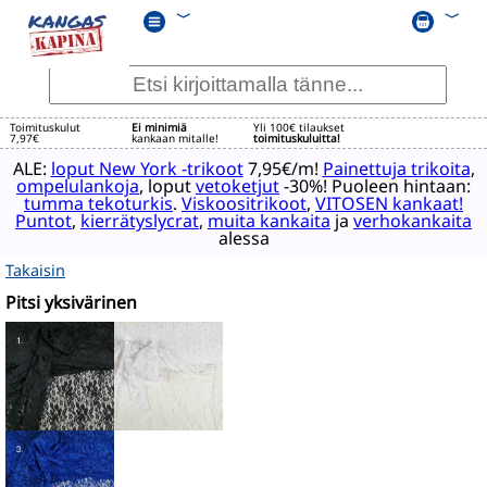
﹀
﹀
Toimituskulut
Ei minimiä
Yli 100€ tilaukset
7,97€
kankaan mitalle!
toimituskuluitta!
ALE:
loput New York -trikoot
7,95€/m!
Painettuja trikoita
,
ompelulankoja
, loput
vetoketjut
-30%! Puoleen hintaan:
tumma tekoturkis
.
Viskoositrikoot
,
VITOSEN kankaat!
Puntot
,
kierrätyslycrat
,
muita kankaita
ja
verhokankaita
alessa
Takaisin
Pitsi yksivärinen