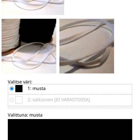
Valitse väri:
1: musta
2: valkoinen [EI VARASTOSSA]
Valittuna:
musta
Väristä ei ole
värimallia