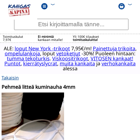
﹀
﹀
Toimituskulut
Ei minimiä
Yli 100€ tilaukset
7,97€
kankaan mitalle!
toimituskuluitta!
ALE:
loput New York -trikoot
7,95€/m!
Painettuja trikoita
,
ompelulankoja
, loput
vetoketjut
-30%! Puoleen hintaan:
tumma tekoturkis
.
Viskoositrikoot
,
VITOSEN kankaat!
Puntot
,
kierrätyslycrat
,
muita kankaita
ja
verhokankaita
alessa
Takaisin
Pehmeä litteä kuminauha 4mm