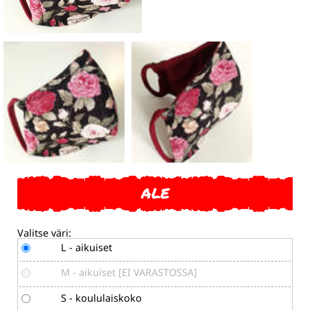
ALE
Valitse väri:
L - aikuiset
M - aikuiset [EI VARASTOSSA]
S - koululaiskoko