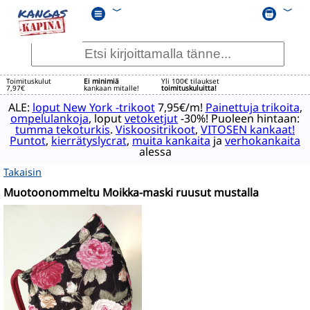
﹀
﹀
Toimituskulut
Ei minimiä
Yli 100€ tilaukset
7,97€
kankaan mitalle!
toimituskuluitta!
ALE:
loput New York -trikoot
7,95€/m!
Painettuja trikoita
,
ompelulankoja
, loput
vetoketjut
-30%! Puoleen hintaan:
tumma tekoturkis
.
Viskoositrikoot
,
VITOSEN kankaat!
Puntot
,
kierrätyslycrat
,
muita kankaita
ja
verhokankaita
alessa
Takaisin
Muotoonommeltu Moikka-maski ruusut mustalla