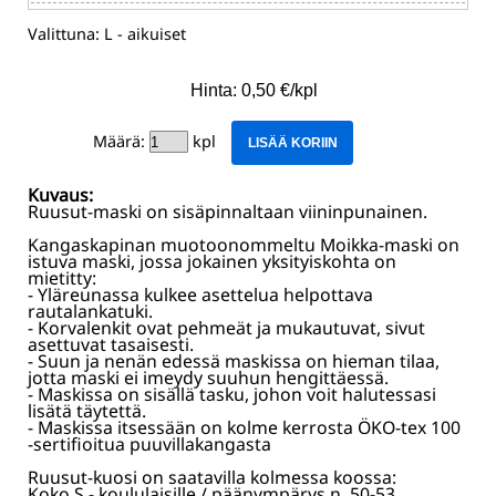
Valittuna:
L - aikuiset
Hinta: 0,50 €/kpl
Määrä:
kpl
LISÄÄ KORIIN
Kuvaus:
Ruusut-maski on sisäpinnaltaan viininpunainen.
Kangaskapinan muotoonommeltu Moikka-maski on
istuva maski, jossa jokainen yksityiskohta on
mietitty:
- Yläreunassa kulkee asettelua helpottava
rautalankatuki.
- Korvalenkit ovat pehmeät ja mukautuvat, sivut
asettuvat tasaisesti.
- Suun ja nenän edessä maskissa on hieman tilaa,
jotta maski ei imeydy suuhun hengittäessä.
- Maskissa on sisällä tasku, johon voit halutessasi
lisätä täytettä.
- Maskissa itsessään on kolme kerrosta ÖKO-tex 100
-sertifioitua puuvillakangasta
Ruusut-kuosi on saatavilla kolmessa koossa:
Koko S - koululaisille / päänympärys n. 50-53