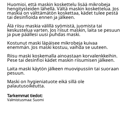
Huomioi, että maskin koskettelu lisää mikrobeja
hengitysteiden lähellä. Vältä maskin koskettelua. Jos
maskia on välttämätön koskettaa, kädet tulee pestä
tai desinfioida ennen ja jälkeen.
Älä riisu maskia välillä syömistä, juomista tai
keskustelua varten. Jos riisut maskin, laita se pesuun
ja pue päällesi uusi puhdas maski.
Kostunut maski läpäisee mikrobeja kuivaa
enemmän. Jos maski kostuu, vaihda se uuteen.
Riisu maski koskemalla ainoastaan korvalenkkeihin.
Pese tai desinfioi kädet maskin riisumisen jälkeen.
Laita maski käytön jälkeen muovipussiin tai suoraan
pesuun.
Maski on hygieniatuote eikä sillä ole
palautusoikeutta.
Tarkemmat tiedot:
Valmistusmaa: Suomi