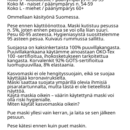
Koko M - naiset / päänympärys n. 54-59
Koko L - miehet / päänympärys 60+
Ommellaan käsityönä Suomessa.
Pese ennen käyttöönottoa. Maski kutistuu pesussa
n. 5%, joten ennen pesua se voi olla liian suuri.
Pesu 60-95 asteessa. Hygieniasyistä suosittelemme
95 asteen pesua. Kuivaus rummussa sallittu.
Suojaosa on kaksinkertaista 100% puuvillakangasta.
Puuvillakankaana käytämme ainoastaan ÖKO-Tex
100 -sertifioitua, ihokosketukseen tarkoitettua
kangasta. Korvalenkit 92% GOTS-sertifioitua
luomupuuvillaa, 8% elastaania.
Kasvomaski ei ole hengityssuojain, eikä se suojaa
käyttäjää koronavirukselta.
Maski saattaa suojata ympärillä olevia ihmisiä
pisaratartunnalta, mutta tästä ei ole tieteellistä
näyttöä.
Käytä maskia oikein – väärin käytettynä maski voi
olla riski hygienialle.
Miten käytät kasvomaskia oikein?
Pue maski yllesi vain kerran, ja laita se sen jälkeen
pesuun.
Pese kätesi ennen kuin puet maskin.