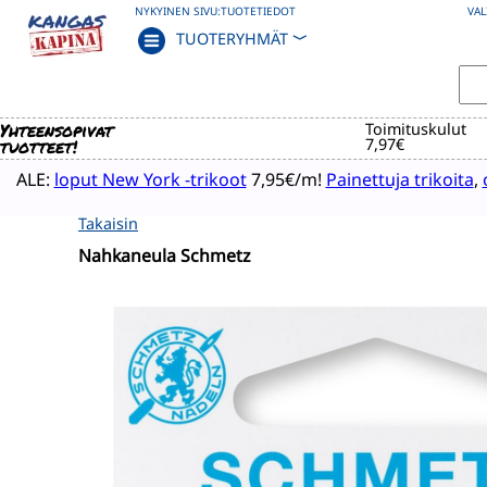
NYKYINEN SIVU:
TUOTETIEDOT
VAL
TUOTERYHMÄT
﹀
Yhteensopivat
Toimituskulut
tuotteet!
7,97€
ALE:
loput New York -trikoot
7,95€/m!
Painettuja trikoita
,
Takaisin
Nahkaneula Schmetz