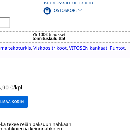
OSTOSKORISSA:
0
TUOTETTA
0,00 €
OSTOSKORI
﹀
Yli 100€ tilaukset
toimituskuluitta!
ma tekoturkis
.
Viskoositrikoot
,
VITOSEN kankaat!
Puntot
,
5,90 €/kpl
LISÄÄ KORIIN
joka tekee reiän paksuun nahkaan.
en nahkojen ja keinonahkojen