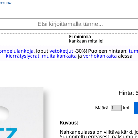
ITTUNA:
Ei minimiä
kankaan mitalle!
ompelulankoja
, loput
vetoketjut
-30%! Puoleen hintaan:
tum
kierrätyslycrat
,
muita kankaita
ja
verhokankaita
alessa
Hinta: 
Määrä:
kpl
Kuvaus:
Nahkaneulassa on viiltävä kärki, 
Suunniteltu erityisesti paksumpi