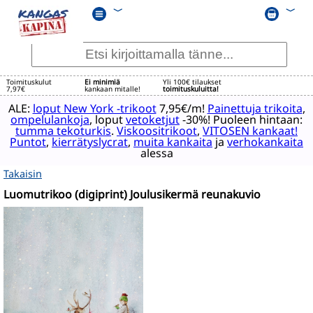
﹀
﹀
Toimituskulut
Ei minimiä
Yli 100€ tilaukset
7,97€
kankaan mitalle!
toimituskuluitta!
ALE:
loput New York -trikoot
7,95€/m!
Painettuja trikoita
,
ompelulankoja
, loput
vetoketjut
-30%! Puoleen hintaan:
tumma tekoturkis
.
Viskoositrikoot
,
VITOSEN kankaat!
Puntot
,
kierrätyslycrat
,
muita kankaita
ja
verhokankaita
alessa
Takaisin
Luomutrikoo (digiprint) Joulusikermä reunakuvio