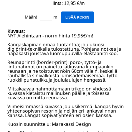
Hinta: 12,95 €/m
Määrä:
m
LISÄÄ KORIIN
Kuvaus:
NYT Alehintaan - normihinta 19,95€/m!
Kangaskapinan omaa tuotantoa; joulukuosi
digiprint-tekniikalla tulostettuna. Pohjana notkea ja
napakasti joustava luomupuuvilla-elastaanitrikoo.
Reunaprintti (border-print): poro-, tyttö- ja
lintuhahmot on painettu jatkuvana kumpaankin
reunaan ja ne toistuvat noin 60cm välein, keskellä
rauhallista sinivalkoista lumisademaisemaa. Tyttö
ruokkii punatulkkuja joululaulujen hengessä.
Mittakaavaa hahmottamaan trikoo on yhdessä
kuvassa kietaistu mallinuken päälle ja toisessa
kuvassa on mitta reunassa.
Viimeisimmässä kuvassa Joulusikermä -kangas hyvin
yhteensopivan resorin ja neljän eri lankavalinnan
kanssa. Langat sopivat yhteen eri osien kanssa.
Kuosin suunnittelu: Marakassi Design