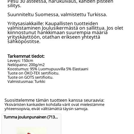
Pesu 30 asteessa, narukuivaus, kahden pisteen
silitys.
Suunniteltu Suomessa, valmistettu Turkissa.
Yritysasiakkaille: Kaupallisten tuotteiden
valmistaminen Joulusikermästä on sallittua. Jos olet
kiinnostunut hankkimaan suurempia määriä
yrityskäyttöön, otathan erikseen yhteyttä
sähköpostitse.
Tarkemmat tiedot:
Leveys:
150
cm
Neliöpaino:
200
g/m2
Koostumus:
95% Luomupuuvilla 5% Elastaani
Tuote on ÖKO-TEX sertifioitu.
Tuote on GOTS sertifioitu.
Valmistusmaa: Turkki
Suosittelemme tämän tuotteen kanssa seuraavia:
Yksiväristen kankaiden kohdalla värit ovat mielestämme
yhteensopivia, eivät välttämättä täysin samoja.
Tumma joulunpunainen (7131)