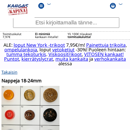
﹀
﹀
Toimituskulut
Ei minimiä
Yli 100€ tilaukset
7,97€
kankaan mitalle!
toimituskuluitta!
ALE:
loput New York -trikoot
7,95€/m!
Painettuja trikoita
,
ompelulankoja
, loput
vetoketjut
-30%! Puoleen hintaan:
tumma tekoturkis
.
Viskoositrikoot
,
VITOSEN kankaat!
Puntot
,
kierrätyslycrat
,
muita kankaita
ja
verhokankaita
alessa
Takaisin
Nappeja 18-24mm