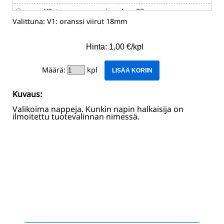
X3: tumma-oranssi rouhea 23mm
Valittuna:
V1: oranssi viirut 18mm
Y1: valkoinen graphic 18mm
Hinta: 1,00 €/kpl
Y2: norsunluu profiili 18mm
Y3: helmiäinen 20mm
Määrä:
kpl
LISÄÄ KORIIN
Kuvaus:
Valikoima nappeja. Kunkin napin halkaisija on
ilmoitettu tuotevalinnan nimessä.