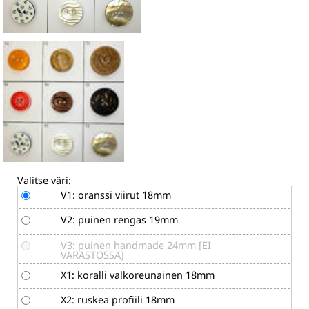
Valitse väri:
V1: oranssi viirut 18mm
V2: puinen rengas 19mm
V3: puinen handmade 24mm [EI
VARASTOSSA]
X1: koralli valkoreunainen 18mm
X2: ruskea profiili 18mm