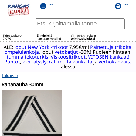
﹀
﹀
Toimituskulut
Ei minimiä
Yli 100€ tilaukset
7,97€
kankaan mitalle!
toimituskuluitta!
ALE:
loput New York -trikoot
7,95€/m!
Painettuja trikoita
,
ompelulankoja
, loput
vetoketjut
-30%! Puoleen hintaan:
tumma tekoturkis
.
Viskoositrikoot
,
VITOSEN kankaat!
Puntot
,
kierrätyslycrat
,
muita kankaita
ja
verhokankaita
alessa
Takaisin
Raitanauha 30mm