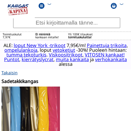
﹀
﹀
Toimituskulut
Ei minimiä
Yli 100€ tilaukset
7,97€
kankaan mitalle!
toimituskuluitta!
ALE:
loput New York -trikoot
7,95€/m!
Painettuja trikoita
,
ompelulankoja
, loput
vetoketjut
-30%! Puoleen hintaan:
tumma tekoturkis
.
Viskoositrikoot
,
VITOSEN kankaat!
Puntot
,
kierrätyslycrat
,
muita kankaita
ja
verhokankaita
alessa
Takaisin
Sadetakkikangas