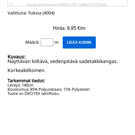
Vaaleansininen (5002) [EI VARASTOSSA]
Valittuna:
Fuksia (4004)
Hinta: 9,95 €/m
Määrä:
m
LISÄÄ KORIIN
Kuvaus:
Näyttävän kiiltävä, vedenpitävä sadetakkikangas.
Korkeakiiltoinen.
Tarkemmat tiedot:
Leveys:
140
cm
Koostumus:
85% Polyuretaani, 15% Polyesteri
Tuote on ÖKO-TEX sertifioitu.