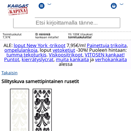
﹀
﹀
Toimituskulut
Ei minimiä
Yli 100€ tilaukset
7,97€
kankaan mitalle!
toimituskuluitta!
ALE:
loput New York -trikoot
7,95€/m!
Painettuja trikoita
,
ompelulankoja
, loput
vetoketjut
-30%! Puoleen hintaan:
tumma tekoturkis
.
Viskoositrikoot
,
VITOSEN kankaat!
Puntot
,
kierrätyslycrat
,
muita kankaita
ja
verhokankaita
alessa
Takaisin
Silityskuva samettipintainen rusetit