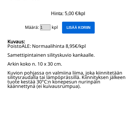
Hinta: 5,00 €/kpl
Määrä:
kpl
LISÄÄ KORIIN
Kuvaus:
PoistoALE: Normaalihinta 8,95€/kpl
Samettipintainen silityskuvio kankaalle.
Arkin koko n. 10 x 30 cm.
Kuvion pohjassa on valmiina liima, joka kiinnitetään
silitysraudalla tai lämpöprässillä. Kiinnityksen jälkeen
tuote kestää 30°C:n konepesun nurinpäin
käännettynä (ei kuivausrumpua).