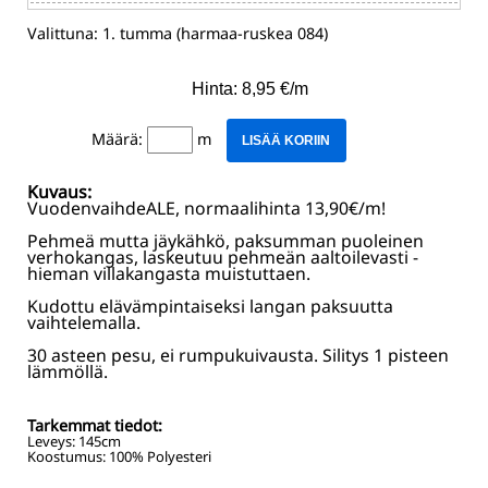
Valittuna:
1. tumma (harmaa-ruskea 084)
Hinta: 8,95 €/m
Määrä:
m
LISÄÄ KORIIN
Kuvaus:
VuodenvaihdeALE, normaalihinta 13,90€/m!
Pehmeä mutta jäykähkö, paksumman puoleinen
verhokangas, laskeutuu pehmeän aaltoilevasti -
hieman villakangasta muistuttaen.
Kudottu elävämpintaiseksi langan paksuutta
vaihtelemalla.
30 asteen pesu, ei rumpukuivausta. Silitys 1 pisteen
lämmöllä.
Tarkemmat tiedot:
Leveys:
145
cm
Koostumus:
100% Polyesteri