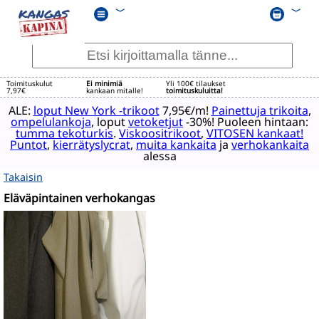
﹀
﹀
Toimituskulut
Ei minimiä
Yli 100€ tilaukset
7,97€
kankaan mitalle!
toimituskuluitta!
ALE:
loput New York -trikoot
7,95€/m!
Painettuja trikoita
,
ompelulankoja
, loput
vetoketjut
-30%! Puoleen hintaan:
tumma tekoturkis
.
Viskoositrikoot
,
VITOSEN kankaat!
Puntot
,
kierrätyslycrat
,
muita kankaita
ja
verhokankaita
alessa
Takaisin
Eläväpintainen verhokangas