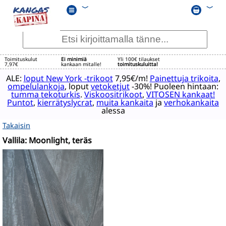
﹀
﹀
Toimituskulut
Ei minimiä
Yli 100€ tilaukset
7,97€
kankaan mitalle!
toimituskuluitta!
ALE:
loput New York -trikoot
7,95€/m!
Painettuja trikoita
,
ompelulankoja
, loput
vetoketjut
-30%! Puoleen hintaan:
tumma tekoturkis
.
Viskoositrikoot
,
VITOSEN kankaat!
Puntot
,
kierrätyslycrat
,
muita kankaita
ja
verhokankaita
alessa
Takaisin
Vallila: Moonlight, teräs