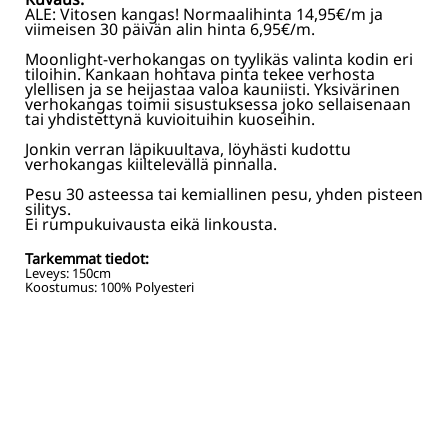
ALE: Vitosen kangas! Normaalihinta 14,95€/m ja
viimeisen 30 päivän alin hinta 6,95€/m.
Moonlight-verhokangas on tyylikäs valinta kodin eri
tiloihin. Kankaan hohtava pinta tekee verhosta
ylellisen ja se heijastaa valoa kauniisti. Yksivärinen
verhokangas toimii sisustuksessa joko sellaisenaan
tai yhdistettynä kuvioituihin kuoseihin.
Jonkin verran läpikuultava, löyhästi kudottu
verhokangas kiiltelevällä pinnalla.
Pesu 30 asteessa tai kemiallinen pesu, yhden pisteen
silitys.
Ei rumpukuivausta eikä linkousta.
Tarkemmat tiedot:
Leveys:
150
cm
Koostumus:
100% Polyesteri