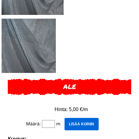
ALE
Hinta: 5,00 €/m
Määrä:
m
LISÄÄ KORIIN
Kuvaus: