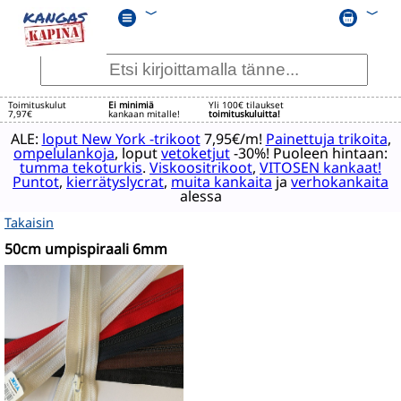
﹀
﹀
Toimituskulut
Ei minimiä
Yli 100€ tilaukset
7,97€
kankaan mitalle!
toimituskuluitta!
ALE:
loput New York -trikoot
7,95€/m!
Painettuja trikoita
,
ompelulankoja
, loput
vetoketjut
-30%! Puoleen hintaan:
tumma tekoturkis
.
Viskoositrikoot
,
VITOSEN kankaat!
Puntot
,
kierrätyslycrat
,
muita kankaita
ja
verhokankaita
alessa
Takaisin
50cm umpispiraali 6mm