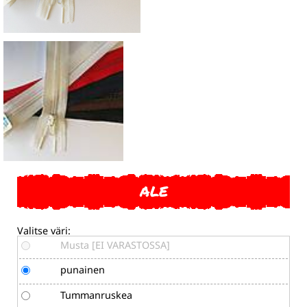
ALE
Valitse väri:
Musta [EI VARASTOSSA]
punainen
Tummanruskea