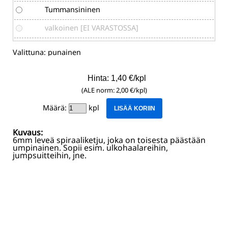
Tummansininen
valkoinen [EI VARASTOSSA]
Valittuna:
punainen
Hinta: 1,40 €/kpl
(ALE norm: 2,00 €/kpl)
Määrä:
kpl
LISÄÄ KORIIN
Kuvaus:
6mm leveä spiraaliketju, joka on toisesta päästään
umpinainen. Sopii esim. ulkohaalareihin,
jumpsuitteihin, jne.