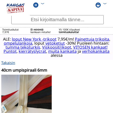
﹀
﹀
Toimituskulut
Ei minimiä
Yli 100€ tilaukset
7,97€
kankaan mitalle!
toimituskuluitta!
ALE:
loput New York -trikoot
7,95€/m!
Painettuja trikoita
,
ompelulankoja
, loput
vetoketjut
-30%! Puoleen hintaan:
tumma tekoturkis
.
Viskoositrikoot
,
VITOSEN kankaat!
Puntot
,
kierrätyslycrat
,
muita kankaita
ja
verhokankaita
alessa
Takaisin
40cm umpispiraali 6mm