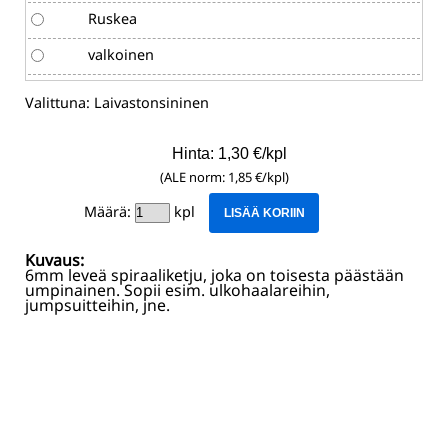
Ruskea
valkoinen
Valittuna:
Laivastonsininen
Hinta: 1,30 €/kpl
(ALE norm: 1,85 €/kpl)
Määrä:
kpl
LISÄÄ KORIIN
Kuvaus:
6mm leveä spiraaliketju, joka on toisesta päästään
umpinainen. Sopii esim. ulkohaalareihin,
jumpsuitteihin, jne.