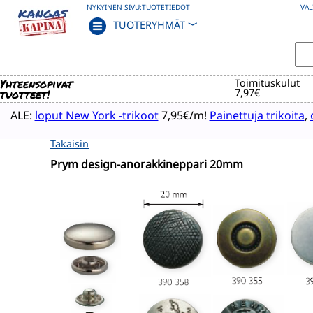
NYKYINEN SIVU:
TUOTETIEDOT
VAL
TUOTERYHMÄT
﹀
Yhteensopivat
Toimituskulut
tuotteet!
7,97€
ALE:
loput New York -trikoot
7,95€/m!
Painettuja trikoita
,
Takaisin
Prym design-anorakkineppari 20mm