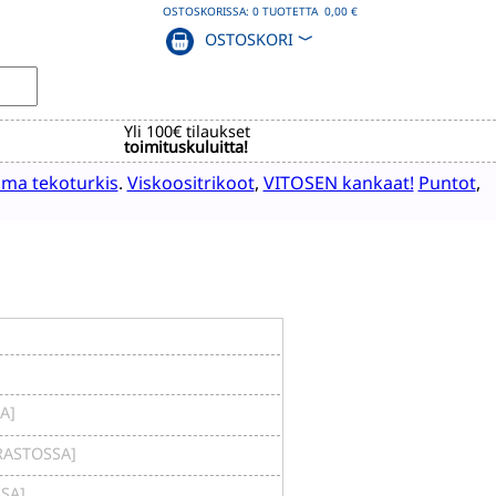
OSTOSKORISSA:
0
TUOTETTA
0,00 €
OSTOSKORI
﹀
Yli 100€ tilaukset
toimituskuluitta!
ma tekoturkis
.
Viskoositrikoot
,
VITOSEN kankaat!
Puntot
,
A]
ARASTOSSA]
SSA]