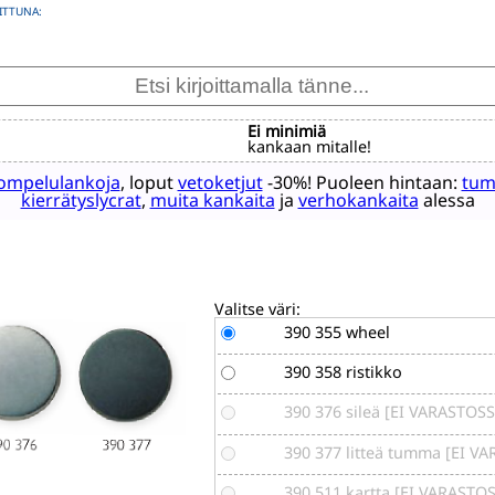
ITTUNA:
Ei minimiä
kankaan mitalle!
ompelulankoja
, loput
vetoketjut
-30%! Puoleen hintaan:
tum
kierrätyslycrat
,
muita kankaita
ja
verhokankaita
alessa
Valitse väri:
390 355 wheel
390 358 ristikko
390 376 sileä [EI VARASTOSS
390 377 litteä tumma [EI V
390 511 kartta [EI VARASTO