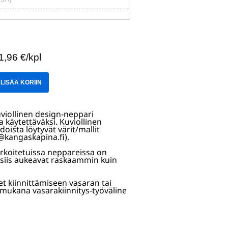
1,96 €/kpl
LISÄÄ KORIIN
viollinen design-neppari
a käytettäväksi. Kuviollinen
doista löytyvät värit/mallit
o@kangaskapina.fi).
arkoitetuissa neppareissa on
 siis aukeavat raskaammin kuin
set kiinnittämiseen vasaran tai
 mukana vasarakiinnitys-työväline