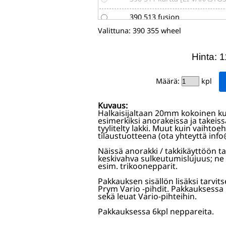
390 513 fusion
Valittuna:
390 355 wheel
Hinta: 1
Määrä:
kpl
Kuvaus:
Halkaisijaltaan 20mm kokoinen ku
esimerkiksi anorakeissa ja takeiss
tyylitelty lakki. Muut kuin vaihtoeh
tilaustuotteena (ota yhteyttä inf
Näissä anorakki / takkikäyttöön t
keskivahva sulkeutumislujuus; ne
esim. trikoonepparit.
Pakkauksen sisällön lisäksi tarvit
Prym Vario -pihdit. Pakkauksessa
sekä leuat Vario-pihteihin.
Pakkauksessa 6kpl neppareita.