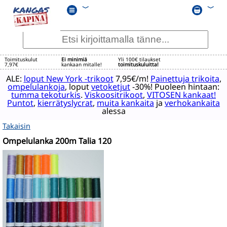
﹀
﹀
Toimituskulut
Ei minimiä
Yli 100€ tilaukset
7,97€
kankaan mitalle!
toimituskuluitta!
ALE:
loput New York -trikoot
7,95€/m!
Painettuja trikoita
,
ompelulankoja
, loput
vetoketjut
-30%! Puoleen hintaan:
tumma tekoturkis
.
Viskoositrikoot
,
VITOSEN kankaat!
Puntot
,
kierrätyslycrat
,
muita kankaita
ja
verhokankaita
alessa
Takaisin
Ompelulanka 200m Talia 120