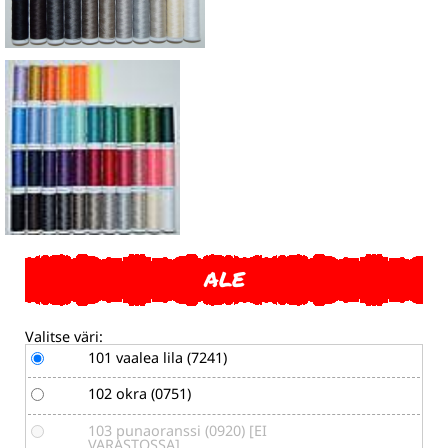
ALE
Valitse väri:
101 vaalea lila (7241)
102 okra (0751)
103 punaoranssi (0920) [EI
VARASTOSSA]