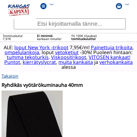
﹀
﹀
Toimituskulut
Ei minimiä
Yli 100€ tilaukset
7,97€
kankaan mitalle!
toimituskuluitta!
ALE:
loput New York -trikoot
7,95€/m!
Painettuja trikoita
,
ompelulankoja
, loput
vetoketjut
-30%! Puoleen hintaan:
tumma tekoturkis
.
Viskoositrikoot
,
VITOSEN kankaat!
Puntot
,
kierrätyslycrat
,
muita kankaita
ja
verhokankaita
alessa
Takaisin
Ryhdikäs vyötärökuminauha 40mm