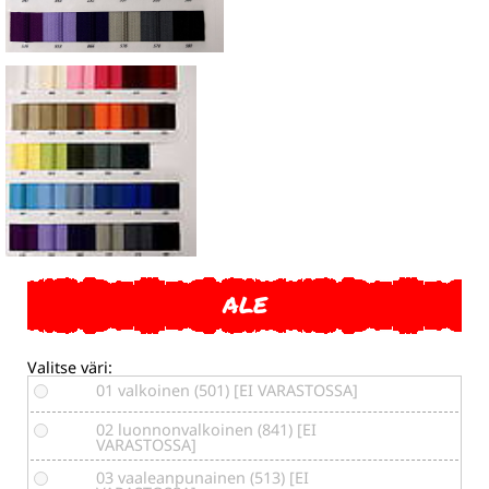
ALE
Valitse väri:
01 valkoinen (501) [EI VARASTOSSA]
02 luonnonvalkoinen (841) [EI
VARASTOSSA]
03 vaaleanpunainen (513) [EI