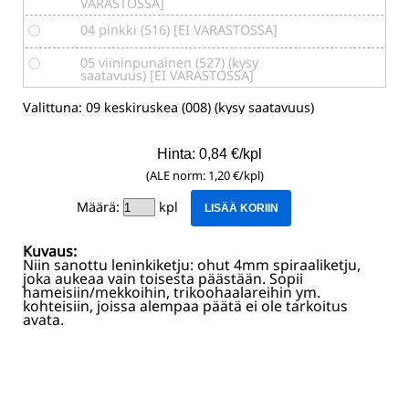
VARASTOSSA]
04 pinkki (516) [EI VARASTOSSA]
05 viininpunainen (527) (kysy
saatavuus) [EI VARASTOSSA]
06 punainen (519) [EI VARASTOSSA]
Valittuna:
09 keskiruskea (008) (kysy saatavuus)
07 hiekanruskea (572) [EI VARASTOSSA]
Hinta: 0,84 €/kpl
08 beige (573) [EI VARASTOSSA]
(ALE norm: 1,20 €/kpl)
09 keskiruskea (008) (kysy saatavuus)
Määrä:
kpl
LISÄÄ KORIIN
10 oranssi (523)
Kuvaus:
Niin sanottu leninkiketju: ohut 4mm spiraaliketju,
11 poltettu oranssi (850) (kysy
joka aukeaa vain toisesta päästään. Sopii
saatavuus) [EI VARASTOSSA]
hameisiin/mekkoihin, trikoohaalareihin ym.
kohteisiin, joissa alempaa päätä ei ole tarkoitus
12 tummanruskea (570) [EI
avata.
VARASTOSSA]
13 keltainen (802)
14 limenvihreä (874) [EI VARASTOSSA]