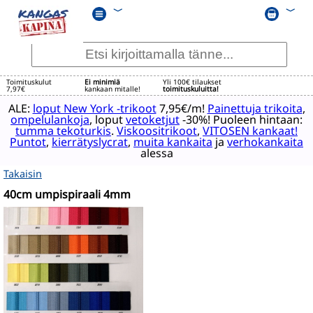
﹀
﹀
Toimituskulut
Ei minimiä
Yli 100€ tilaukset
7,97€
kankaan mitalle!
toimituskuluitta!
ALE:
loput New York -trikoot
7,95€/m!
Painettuja trikoita
,
ompelulankoja
, loput
vetoketjut
-30%! Puoleen hintaan:
tumma tekoturkis
.
Viskoositrikoot
,
VITOSEN kankaat!
Puntot
,
kierrätyslycrat
,
muita kankaita
ja
verhokankaita
alessa
Takaisin
40cm umpispiraali 4mm