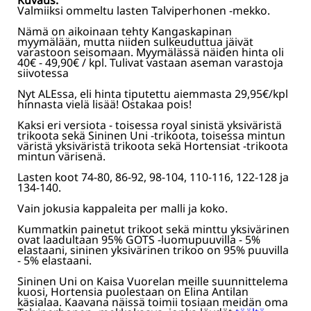
Kuvaus:
Sininen Uni 86-92
Valmiiksi ommeltu lasten Talviperhonen -mekko.
Nämä on aikoinaan tehty Kangaskapinan
Sininen Uni 98-104 [EI VARASTOSSA]
myymälään, mutta niiden sulkeuduttua jäivät
varastoon seisomaan. Myymälässä näiden hinta oli
40€ - 49,90€ / kpl. Tulivat vastaan aseman varastoja
siivotessa
Nyt ALEssa, eli hinta tiputettu aiemmasta 29,95€/kpl
hinnasta vielä lisää! Ostakaa pois!
Kaksi eri versiota - toisessa royal sinistä yksiväristä
trikoota sekä Sininen Uni -trikoota, toisessa mintun
väristä yksiväristä trikoota sekä Hortensiat -trikoota
mintun värisenä.
Lasten koot 74-80, 86-92, 98-104, 110-116, 122-128 ja
134-140.
Vain jokusia kappaleita per malli ja koko.
Kummatkin painetut trikoot sekä minttu yksivärinen
ovat laadultaan 95% GOTS -luomupuuvilla - 5%
elastaani, sininen yksivärinen trikoo on 95% puuvilla
- 5% elastaani.
Sininen Uni on Kaisa Vuorelan meille suunnittelema
kuosi, Hortensia puolestaan on Elina Antilan
käsialaa. Kaavana näissä toimii tosiaan meidän oma