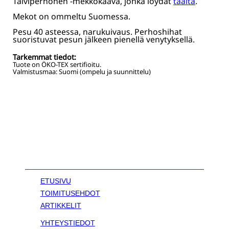
Talviperhonen -mekkokaava, jonka löydät
täältä
.
Mekot on ommeltu Suomessa.
Pesu 40 asteessa, narukuivaus. Perhoshihat
suoristuvat pesun jälkeen pienellä venytyksellä.
Tarkemmat tiedot:
Tuote on ÖKO-TEX sertifioitu.
Valmistusmaa: Suomi (ompelu ja suunnittelu)
ETUSIVU
TOIMITUSEHDOT
ARTIKKELIT
YHTEYSTIEDOT