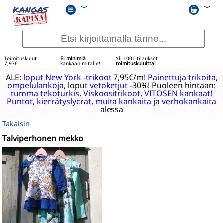
﹀
﹀
Toimituskulut
Ei minimiä
Yli 100€ tilaukset
7,97€
kankaan mitalle!
toimituskuluitta!
ALE:
loput New York -trikoot
7,95€/m!
Painettuja trikoita
,
ompelulankoja
, loput
vetoketjut
-30%! Puoleen hintaan:
tumma tekoturkis
.
Viskoositrikoot
,
VITOSEN kankaat!
Puntot
,
kierrätyslycrat
,
muita kankaita
ja
verhokankaita
alessa
Takaisin
Talviperhonen mekko