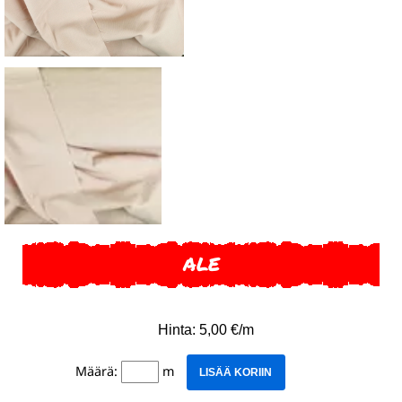
ALE
Hinta: 5,00 €/m
Määrä:
m
LISÄÄ KORIIN