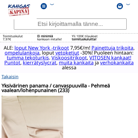
﹀
﹀
Toimituskulut
Ei minimiä
Yli 100€ tilaukset
7,97€
kankaan mitalle!
toimituskuluitta!
ALE:
loput New York -trikoot
7,95€/m!
Painettuja trikoita
,
ompelulankoja
, loput
vetoketjut
-30%! Puoleen hintaan:
tumma tekoturkis
.
Viskoositrikoot
,
VITOSEN kankaat!
Puntot
,
kierrätyslycrat
,
muita kankaita
ja
verhokankaita
alessa
Takaisin
Yksivärinen panama / canvaspuuvilla - Pehmeä
vaalean/lohenpunainen (233)