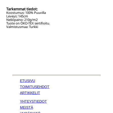
Tarkemmat tiedot:
Koostumus:
100% Puuvilla
Leveys:
145
cm
Neliöpaino:
210
g/m2
Tuote on ÖKO-TEX sertifioitu.
Valmistusmaa: Turkki
ETUSIVU
TOIMITUSEHDOT
ARTIKKELIT
YHTEYSTIEDOT
MEISTÄ