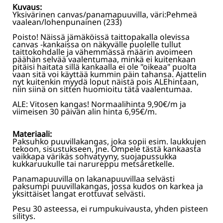
Kuvaus:
Yksivärinen canvas/panamapuuvilla, väri:Pehmeä
vaalean/lohenpunainen (233)
Poisto! Näissä jämäköissä taittopakalla olevissa
canvas -kankaissa on näkyvälle puolelle tullut
taittokohdalle ja vähemmässä määrin avoimeen
päähän selvää vaalentumaa, minkä ei kuitenkaan
pitäisi haitata sillä kankaalla ei ole "oikeaa" puolta
vaan sitä voi käyttää kummin päin tahansa. Ajattelin
nyt kuitenkin myydä loput näistä pois
ALEhintaan
,
niin siinä on sitten huomioitu tätä vaalentumaa.
ALE: Vitosen kangas! Normaalihinta 9,90€/m ja
viimeisen 30 päivän alin hinta 6,95€/m.
Materiaali:
Paksuhko puuvillakangas, joka sopii esim. laukkujen
tekoon, sisustukseen, jne. Ompele tästä kankaasta
vaikkapa värikäs sohvatyyny, suojapussukka
kukkaruukulle tai narureppu metsäretkelle.
Panamapuuvilla on lakanapuuvillaa selvästi
paksumpi puuvillakangas, jossa kudos on karkea ja
yksittäiset langat erottuvat selvästi.
Pesu 30 asteessa, ei rumpukuivausta, yhden pisteen
silitys.